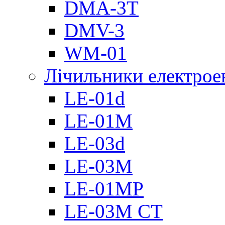
DMА-3T
DMV-3
WM-01
Лічильники електроен
LE-01d
LE-01M
LE-03d
LE-03M
LE-01MP
LE-03M CT