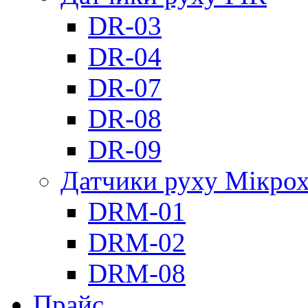
DR-03
DR-04
DR-07
DR-08
DR-09
Датчики руху Мікрох
DRM-01
DRM-02
DRM-08
Прайс