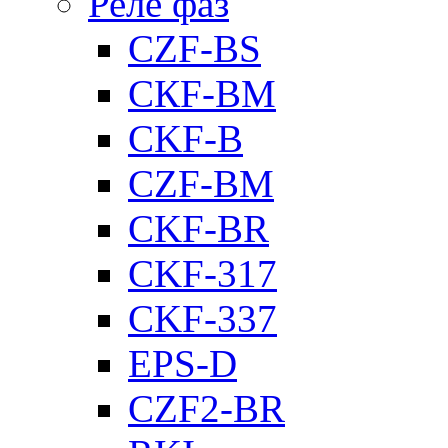
Реле фаз
CZF-BS
CКF-BM
CKF-B
CZF-BM
CKF-BR
CKF-317
CKF-337
EPS-D
CZF2-BR