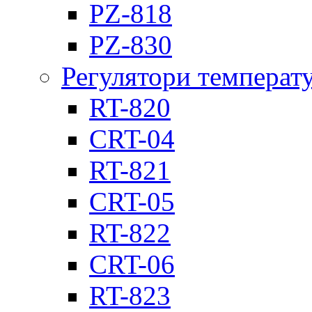
PZ-818
PZ-830
Регулятори температ
RT-820
CRT-04
RT-821
CRT-05
RT-822
CRT-06
RT-823