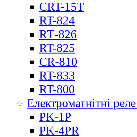
CRT-15T
RT-824
RТ-826
RT-825
CR-810
RT-833
RT-800
Електромагнітні реле
PK-1P
PK-4PR