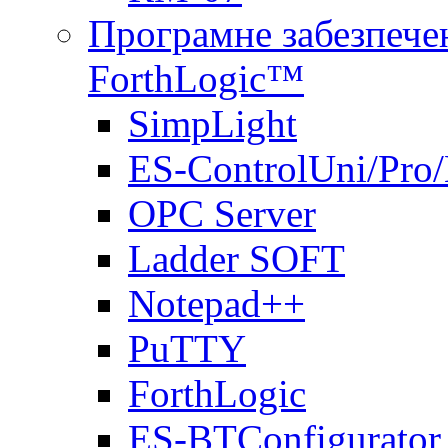
Програмне забезпечен
ForthLogic™
SimpLight
ES-ControlUni/Pro
OPC Server
Ladder SOFT
Notepad++
PuTTY
ForthLogic
ES-BTConfigurator