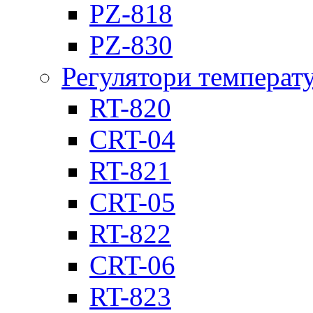
PZ-818
PZ-830
Регулятори температ
RT-820
CRT-04
RT-821
CRT-05
RT-822
CRT-06
RT-823