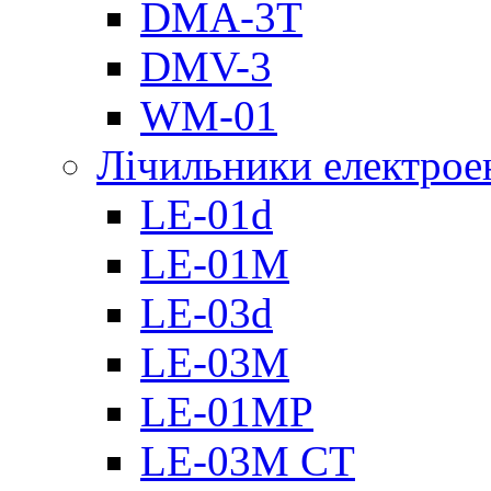
DMА-3T
DMV-3
WM-01
Лічильники електроен
LE-01d
LE-01M
LE-03d
LE-03M
LE-01MP
LE-03M CT