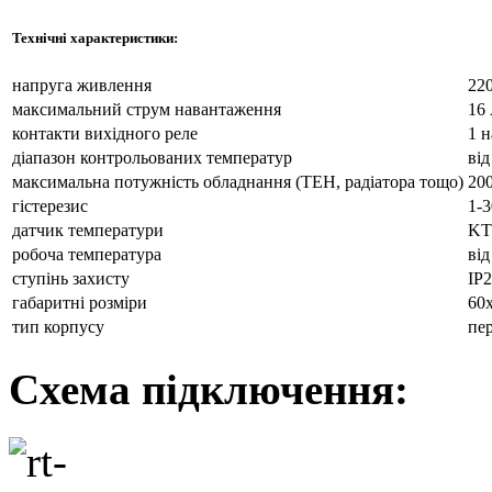
Технічні характеристики:
напруга живлення
22
максимальний струм навантаження
16
контакти вихідного реле
1 
діапазон контрольованих температур
від
максимальна потужність обладнання (ТЕН, радіатора тощо)
20
гістерезис
1-
датчик температури
KT
робоча температура
від
ступінь захисту
ІР
габаритні розміри
60
тип корпусу
пе
Схема підключення: