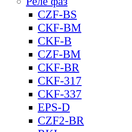
Реле фаз
CZF-BS
CКF-BM
CKF-B
CZF-BM
CKF-BR
CKF-317
CKF-337
EPS-D
CZF2-BR