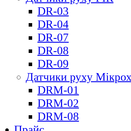
DR-03
DR-04
DR-07
DR-08
DR-09
Датчики руху Мікрох
DRM-01
DRM-02
DRM-08
Прайс