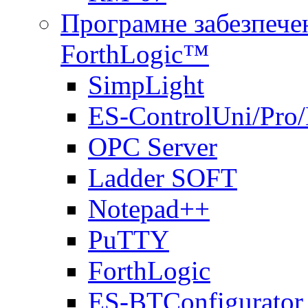
Програмне забезпечен
ForthLogic™
SimpLight
ES-ControlUni/Pro
OPC Server
Ladder SOFT
Notepad++
PuTTY
ForthLogic
ES-BTConfigurator