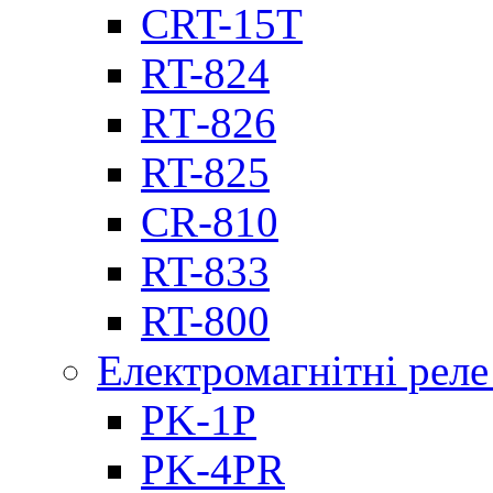
CRT-15T
RT-824
RТ-826
RT-825
CR-810
RT-833
RT-800
Електромагнітні реле
PK-1P
PK-4PR