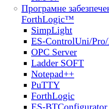
Програмне забезпечен
ForthLogic™
SimpLight
ES-ControlUni/Pro
OPC Server
Ladder SOFT
Notepad++
PuTTY
ForthLogic
ES-BTConfigurator