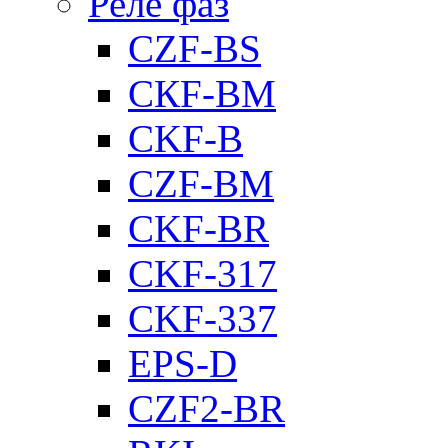
Реле фаз
CZF-BS
CКF-BM
CKF-B
CZF-BM
CKF-BR
CKF-317
CKF-337
EPS-D
CZF2-BR