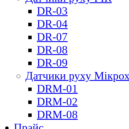
DR-03
DR-04
DR-07
DR-08
DR-09
Датчики руху Мікрох
DRM-01
DRM-02
DRM-08
Прайс