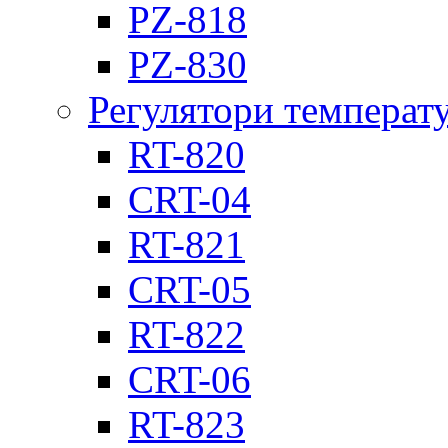
PZ-818
PZ-830
Регулятори температ
RT-820
CRT-04
RT-821
CRT-05
RT-822
CRT-06
RT-823