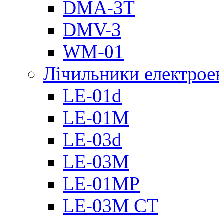
DMА-3T
DMV-3
WM-01
Лічильники електроен
LE-01d
LE-01M
LE-03d
LE-03M
LE-01MP
LE-03M CT