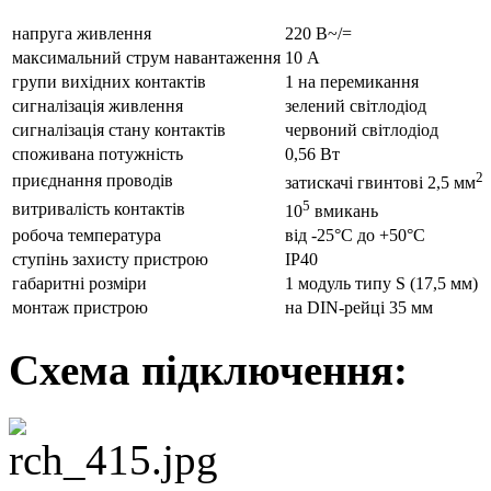
напруга живлення
220 В~/=
максимальний струм навантаження
10 А
групи вихідних контактів
1 на перемикання
сигналізація живлення
зелений світлодіод
сигналізація стану контактів
червоний світлодіод
споживана потужність
0,56 Вт
2
приєднання проводів
затискачі гвинтові 2,5 мм
5
витривалість контактів
10
вмикань
робоча температура
від -25°С до +50°С
ступінь захисту пристрою
IP40
габаритні розміри
1 модуль типу S (17,5 мм)
монтаж пристрою
на DIN-рейці 35 мм
Схема підключення: