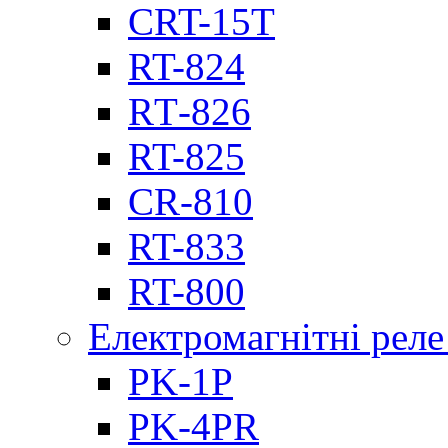
CRT-15T
RT-824
RТ-826
RT-825
CR-810
RT-833
RT-800
Електромагнітні реле
PK-1P
PK-4PR