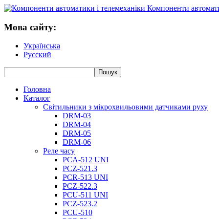
Компоненти автомати
Мова сайту:
Українська
Русский
Головна
Каталог
Світильники з мікрохвильовими датчиками руху
DRM-03
DRM-04
DRM-05
DRM-06
Реле часу
PCA-512 UNI
PCZ-521.3
PCR-513 UNI
PCZ-522.3
PCU-511 UNI
PCZ-523.2
PCU-510