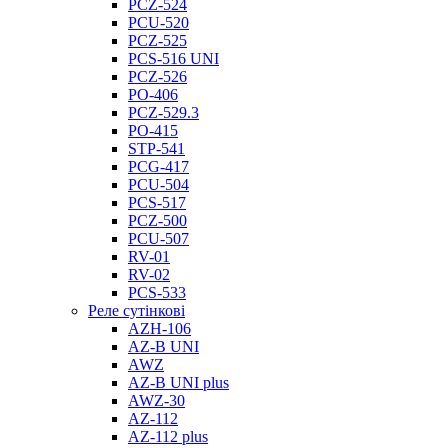
PCZ-524
PCU-520
PCZ-525
PCS-516 UNI
PCZ-526
PO-406
PCZ-529.3
PO-415
STP-541
PCG-417
PCU-504
PCS-517
PCZ-500
PCU-507
RV-01
RV-02
PCS-533
Реле сутінкові
AZH-106
AZ-B UNI
AWZ
AZ-B UNI plus
AWZ-30
AZ-112
AZ-112 plus