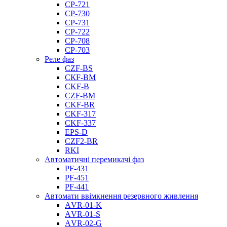
CP-721
CP-730
CP-731
CP-722
CP-708
CP-703
Реле фаз
CZF-BS
CКF-BM
CKF-B
CZF-BM
CKF-BR
CKF-317
CKF-337
EPS-D
CZF2-BR
RKI
Автоматичні перемикачі фаз
PF-431
PF-451
PF-441
Автомати ввімкнення резервного живлення
АVR-01-K
АVR-01-S
АVR-02-G