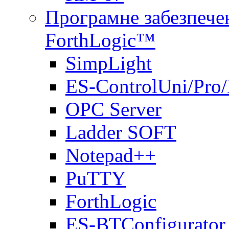
Програмне забезпечен
ForthLogic™
SimpLight
ES-ControlUni/Pro
OPC Server
Ladder SOFT
Notepad++
PuTTY
ForthLogic
ES-BTConfigurator