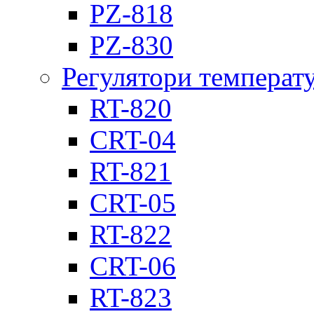
PZ-818
PZ-830
Регулятори температ
RT-820
CRT-04
RT-821
CRT-05
RT-822
CRT-06
RT-823