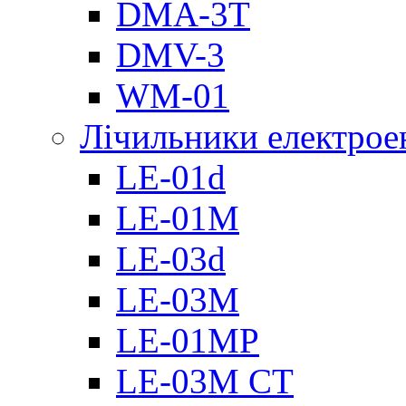
DMА-3T
DMV-3
WM-01
Лічильники електроен
LE-01d
LE-01M
LE-03d
LE-03M
LE-01MP
LE-03M CT