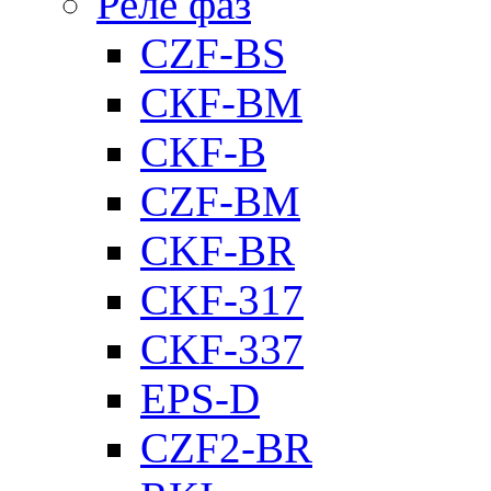
Реле фаз
CZF-BS
CКF-BM
CKF-B
CZF-BM
CKF-BR
CKF-317
CKF-337
EPS-D
CZF2-BR