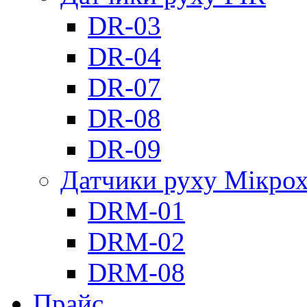
DR-03
DR-04
DR-07
DR-08
DR-09
Датчики руху Мікрох
DRM-01
DRM-02
DRM-08
Прайс