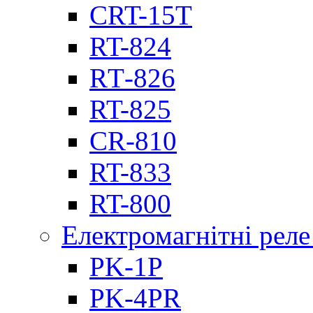
CRT-15T
RT-824
RТ-826
RT-825
CR-810
RT-833
RT-800
Електромагнітні реле
PK-1P
PK-4PR