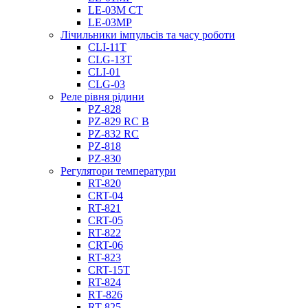
LE-03M CT
LE-03MP
Лічильники імпульсів та часу роботи
CLI-11T
CLG-13T
CLI-01
CLG-03
Реле рівня рідини
PZ-828
PZ-829 RC B
PZ-832 RC
PZ-818
PZ-830
Регулятори температури
RT-820
CRT-04
RT-821
CRT-05
RT-822
CRT-06
RT-823
CRT-15T
RT-824
RТ-826
RT-825