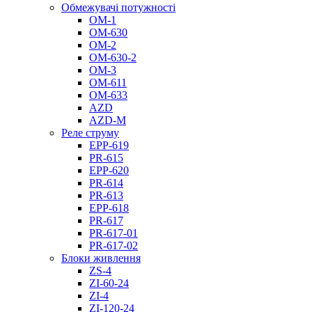
Обмежувачі потужності
ОМ-1
ОМ-630
ОМ-2
ОМ-630-2
ОМ-3
ОМ-611
ОМ-633
AZD
AZD-M
Реле струму
EPP-619
PR-615
EPP-620
PR-614
PR-613
EPP-618
PR-617
PR-617-01
PR-617-02
Блоки живлення
ZS-4
ZI-60-24
ZI-4
ZI-120-24