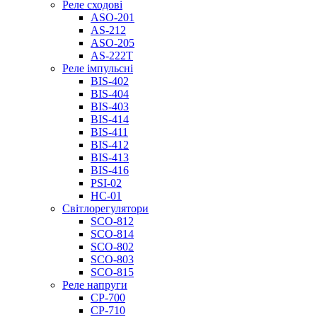
Реле сходові
ASO-201
AS-212
ASO-205
AS-222T
Реле імпульсні
BIS-402
BIS-404
BIS-403
BIS-414
BIS-411
BIS-412
BIS-413
BIS-416
PSI-02
НС-01
Світлорегулятори
SCO-812
SCO-814
SCO-802
SCO-803
SCO-815
Реле напруги
CP-700
CP-710