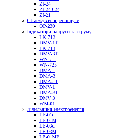
ZI-24
ZI-240-24
ZI-21
Обмежувач перенапруги
OP-230
Індикатори напруги та струму
LK-712
DMV-1T
LK-713
DMV-3T
WN-711
WN-723
DMA-1
DMA-3
DMA-1T
DMV-1
DMА-3T
DMV-3
WM-01
Лічильники електроенергії
LE-01d
LE-01M
LE-03d
LE-03M
LE-01MP