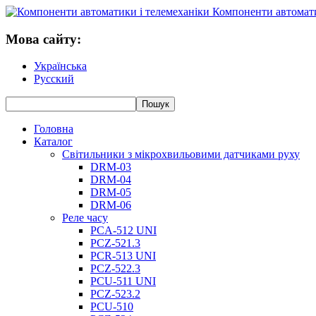
Компоненти автомати
Мова сайту:
Українська
Русский
Головна
Каталог
Світильники з мікрохвильовими датчиками руху
DRM-03
DRM-04
DRM-05
DRM-06
Реле часу
PCA-512 UNI
PCZ-521.3
PCR-513 UNI
PCZ-522.3
PCU-511 UNI
PCZ-523.2
PCU-510