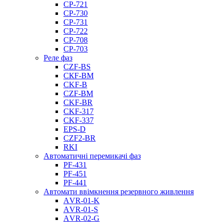
CP-721
CP-730
CP-731
CP-722
CP-708
CP-703
Реле фаз
CZF-BS
CКF-BM
CKF-B
CZF-BM
CKF-BR
CKF-317
CKF-337
EPS-D
CZF2-BR
RKI
Автоматичні перемикачі фаз
PF-431
PF-451
PF-441
Автомати ввімкнення резервного живлення
АVR-01-K
АVR-01-S
АVR-02-G