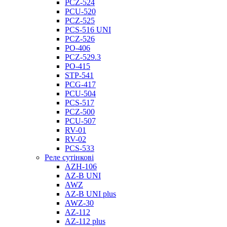
PCZ-524
PCU-520
PCZ-525
PCS-516 UNI
PCZ-526
PO-406
PCZ-529.3
PO-415
STP-541
PCG-417
PCU-504
PCS-517
PCZ-500
PCU-507
RV-01
RV-02
PCS-533
Реле сутінкові
AZH-106
AZ-B UNI
AWZ
AZ-B UNI plus
AWZ-30
AZ-112
AZ-112 plus