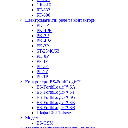
CR-810
RT-833
RT-800
Електромагнітні реле та контактори
PK-1P
PK-4PR
PK-2Р
PK-4PZ
PK-3Р
ST-25/40/63
PK-8P
PP-1Zi
PP-2Zi
PP-2Z
PP-1P
Контролери ES-ForthLogic™
ES-ForthLogic™ SА
ES-ForthLogic™ SТ
ES-ForthLogic™ SG
ES-ForthLogic™ SE
ES-ForthLogic™ SB
Шафа ES-FL-base
Модем
ES-GSM