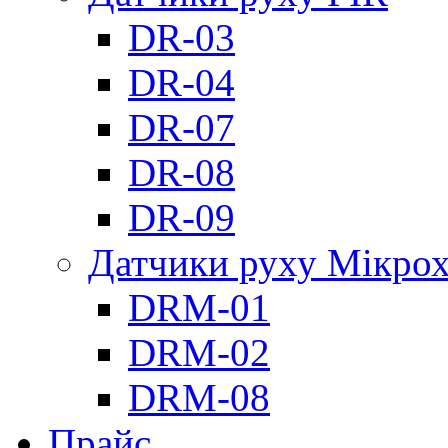
DR-03
DR-04
DR-07
DR-08
DR-09
Датчики руху Мікрох
DRM-01
DRM-02
DRM-08
Прайс