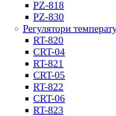
PZ-818
PZ-830
Регулятори температ
RT-820
CRT-04
RT-821
CRT-05
RT-822
CRT-06
RT-823