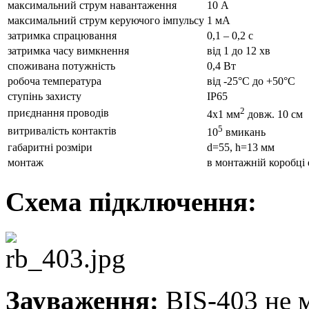
максимальний струм навантаження
10 А
максимальний струм керуючого імпульсу
1 мА
затримка спрацювання
0,1 – 0,2 с
затримка часу вимкнення
від 1 до 12 хв
споживана потужність
0,4 Вт
робоча температура
від -25°С до +50°С
ступінь захисту
IP65
2
приєднання проводів
4х1 мм
довж. 10 см
5
витривалість контактів
10
вмикань
габаритні розміри
d=55, h=13 мм
монтаж
в монтажній коробці
Схема підключення:
Зауваження:
BIS-403 не 