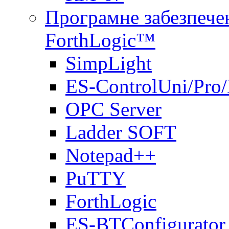
Програмне забезпечен
ForthLogic™
SimpLight
ES-ControlUni/Pro
OPC Server
Ladder SOFT
Notepad++
PuTTY
ForthLogic
ES-BTConfigurator