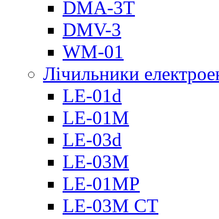
DMА-3T
DMV-3
WM-01
Лічильники електроен
LE-01d
LE-01M
LE-03d
LE-03M
LE-01MP
LE-03M CT