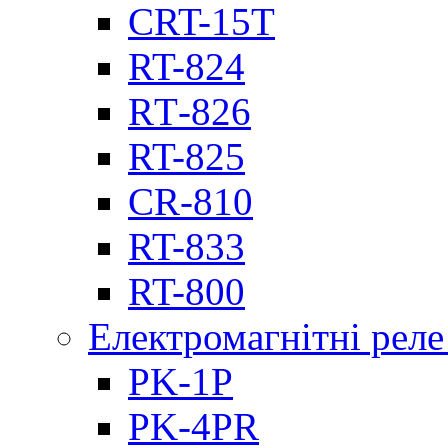
CRT-15T
RT-824
RТ-826
RT-825
CR-810
RT-833
RT-800
Електромагнітні реле
PK-1P
PK-4PR