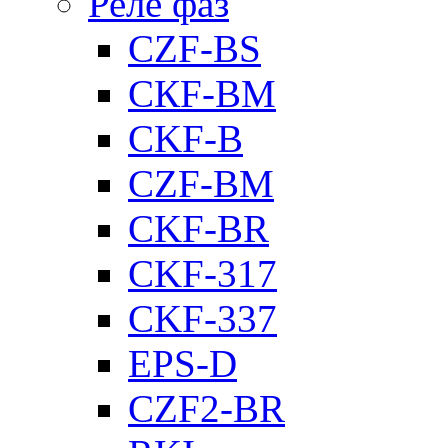
Реле фаз
CZF-BS
CКF-BM
CKF-B
CZF-BM
CKF-BR
CKF-317
CKF-337
EPS-D
CZF2-BR