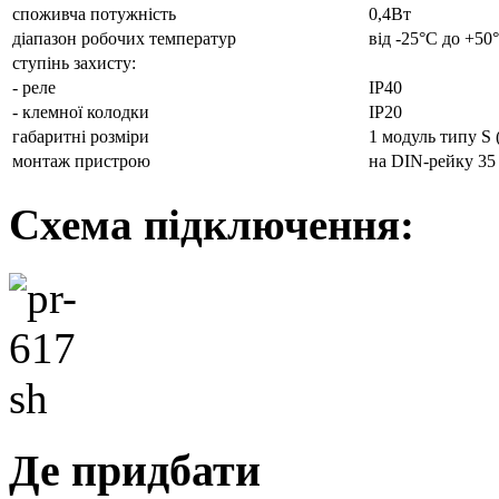
споживча потужність
0,4Вт
діапазон робочих температур
від -25°С до +50
ступінь захисту:
- реле
ІР40
- клемної колодки
ІР20
габаритні розміри
1 модуль типу S 
монтаж пристрою
на DIN-рейку 35
Схема підключення:
Де придбати