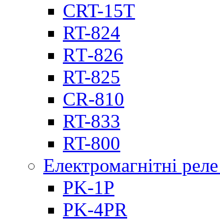
CRT-15T
RT-824
RТ-826
RT-825
CR-810
RT-833
RT-800
Електромагнітні реле
PK-1P
PK-4PR