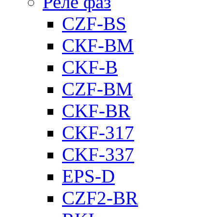
Реле фаз
CZF-BS
CКF-BM
CKF-B
CZF-BM
CKF-BR
CKF-317
CKF-337
EPS-D
CZF2-BR