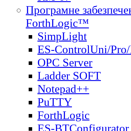
Програмне забезпечен
ForthLogic™
SimpLight
ES-ControlUni/Pro
OPC Server
Ladder SOFT
Notepad++
PuTTY
ForthLogic
ES-BTConfigurator