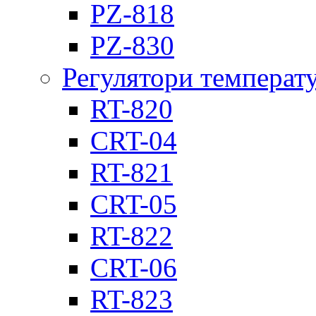
PZ-818
PZ-830
Регулятори температ
RT-820
CRT-04
RT-821
CRT-05
RT-822
CRT-06
RT-823