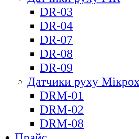
DR-03
DR-04
DR-07
DR-08
DR-09
Датчики руху Мікрох
DRM-01
DRM-02
DRM-08
Прайс