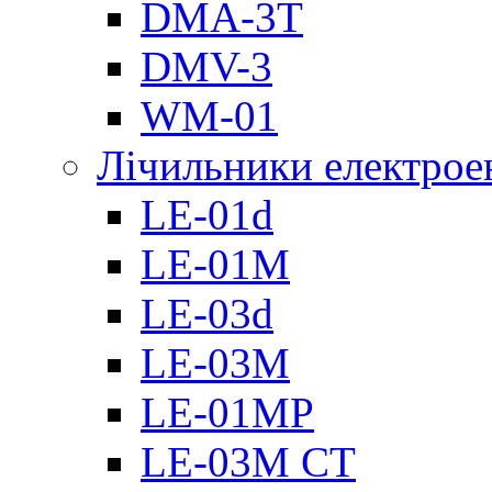
DMА-3T
DMV-3
WM-01
Лічильники електроен
LE-01d
LE-01M
LE-03d
LE-03M
LE-01MP
LE-03M CT