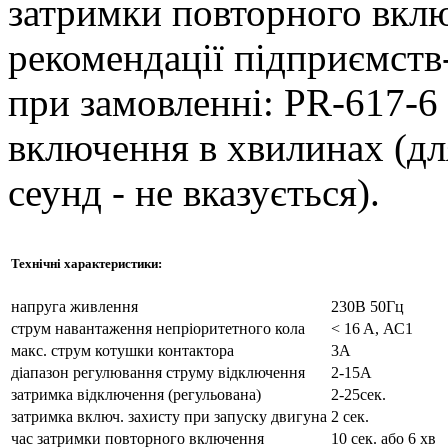
затримки повторного вкл
рекомендації підприємств
при замовленні: PR-617-6 
включення в хвилинах (дл
сеунд - не вказується).
Технічні характеристики:
напруга живлення
230В 50Гц
струм навантаження непріоритетного кола
< 16 A, АС1
макс. струм котушки контактора
3А
діапазон регулювання струму відключення
2-15А
затримка відключення (регульована)
2-25сек.
затримка включ. захисту при запуску двигуна
2 сек.
час затримки повторного включення
10 сек. або 6 хв