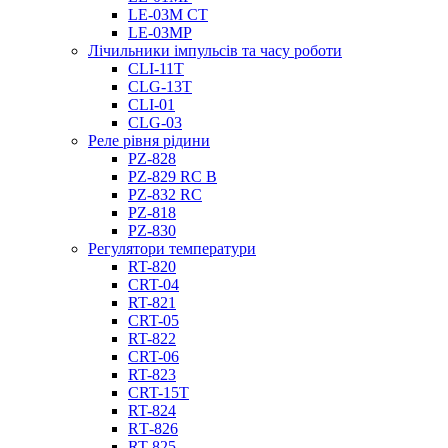
LE-03M CT
LE-03MP
Лічильники імпульсів та часу роботи
CLI-11T
CLG-13T
CLI-01
CLG-03
Реле рівня рідини
PZ-828
PZ-829 RC B
PZ-832 RC
PZ-818
PZ-830
Регулятори температури
RT-820
CRT-04
RT-821
CRT-05
RT-822
CRT-06
RT-823
CRT-15T
RT-824
RТ-826
RT-825