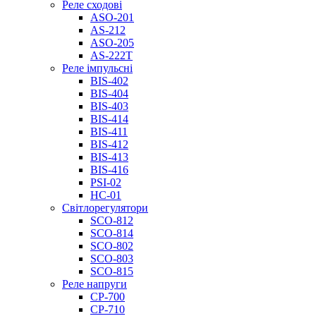
Реле сходові
ASO-201
AS-212
ASO-205
AS-222T
Реле імпульсні
BIS-402
BIS-404
BIS-403
BIS-414
BIS-411
BIS-412
BIS-413
BIS-416
PSI-02
НС-01
Світлорегулятори
SCO-812
SCO-814
SCO-802
SCO-803
SCO-815
Реле напруги
CP-700
CP-710