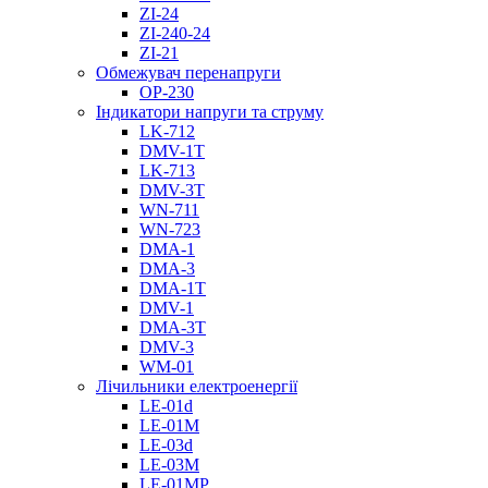
ZI-24
ZI-240-24
ZI-21
Обмежувач перенапруги
OP-230
Індикатори напруги та струму
LK-712
DMV-1T
LK-713
DMV-3T
WN-711
WN-723
DMA-1
DMA-3
DMA-1T
DMV-1
DMА-3T
DMV-3
WM-01
Лічильники електроенергії
LE-01d
LE-01M
LE-03d
LE-03M
LE-01MP