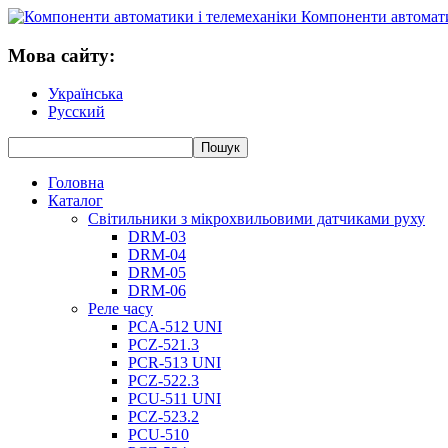
Компоненти автомати
Мова сайту:
Українська
Русский
Головна
Каталог
Світильники з мікрохвильовими датчиками руху
DRM-03
DRM-04
DRM-05
DRM-06
Реле часу
PCA-512 UNI
PCZ-521.3
PCR-513 UNI
PCZ-522.3
PCU-511 UNI
PCZ-523.2
PCU-510