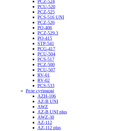
PCZ-524
PCU-520
PCZ-525
PCS-516 UNI
PCZ-526
PO-406
PCZ-529.3
PO-415
STP-541
PCG-417
PCU-504
PCS-517
PCZ-500
PCU-507
RV-01
RV-02
PCS-533
Реле сутінкові
AZH-106
AZ-B UNI
AWZ
AZ-B UNI plus
AWZ-30
AZ-112
AZ-112 plus