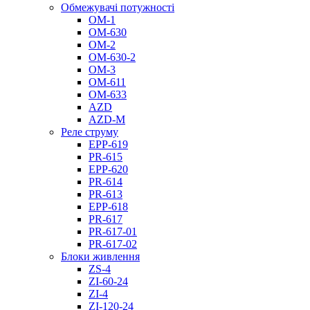
Обмежувачі потужності
ОМ-1
ОМ-630
ОМ-2
ОМ-630-2
ОМ-3
ОМ-611
ОМ-633
AZD
AZD-M
Реле струму
EPP-619
PR-615
EPP-620
PR-614
PR-613
EPP-618
PR-617
PR-617-01
PR-617-02
Блоки живлення
ZS-4
ZI-60-24
ZI-4
ZI-120-24