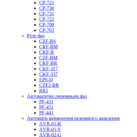
CP-721
CP-730
CP-731
CP-722
CP-708
CP-703
Реле фаз
CZF-BS
CКF-BM
CKF-B
CZF-BM
CKF-BR
CKF-317
CKF-337
EPS-D
CZF2-BR
RKI
Автоматичні перемикачі фаз
PF-431
PF-451
PF-441
Автомати ввімкнення резервного живлення
АVR-01-K
АVR-01-S
АVR-02-G