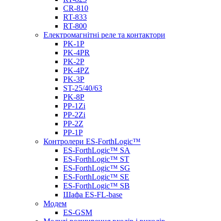
CR-810
RT-833
RT-800
Електромагнітні реле та контактори
PK-1P
PK-4PR
PK-2Р
PK-4PZ
PK-3Р
ST-25/40/63
PK-8P
PP-1Zi
PP-2Zi
PP-2Z
PP-1P
Контролери ES-ForthLogic™
ES-ForthLogic™ SА
ES-ForthLogic™ SТ
ES-ForthLogic™ SG
ES-ForthLogic™ SE
ES-ForthLogic™ SB
Шафа ES-FL-base
Модем
ES-GSM