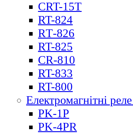
CRT-15T
RT-824
RТ-826
RT-825
CR-810
RT-833
RT-800
Електромагнітні реле
PK-1P
PK-4PR