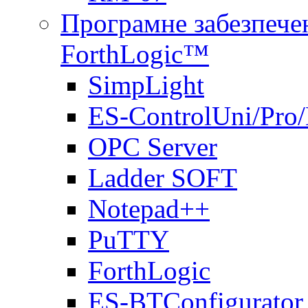
Програмне забезпечен
ForthLogic™
SimpLight
ES-ControlUni/Pro
OPC Server
Ladder SOFT
Notepad++
PuTTY
ForthLogic
ES-BTConfigurator