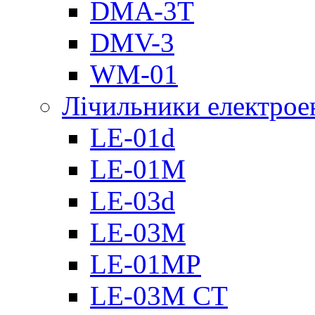
DMА-3T
DMV-3
WM-01
Лічильники електроен
LE-01d
LE-01M
LE-03d
LE-03M
LE-01MP
LE-03M CT