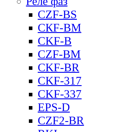
Реле фаз
CZF-BS
CКF-BM
CKF-B
CZF-BM
CKF-BR
CKF-317
CKF-337
EPS-D
CZF2-BR