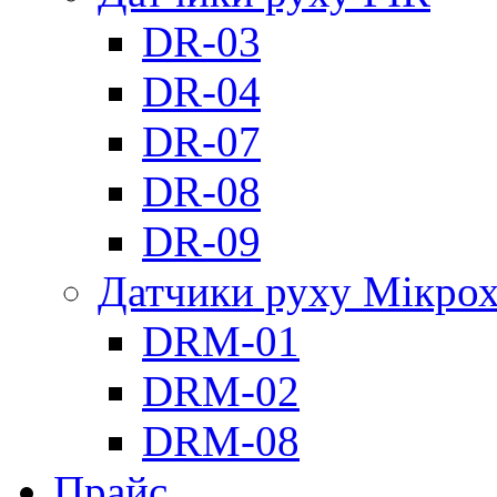
DR-03
DR-04
DR-07
DR-08
DR-09
Датчики руху Мікрох
DRM-01
DRM-02
DRM-08
Прайс