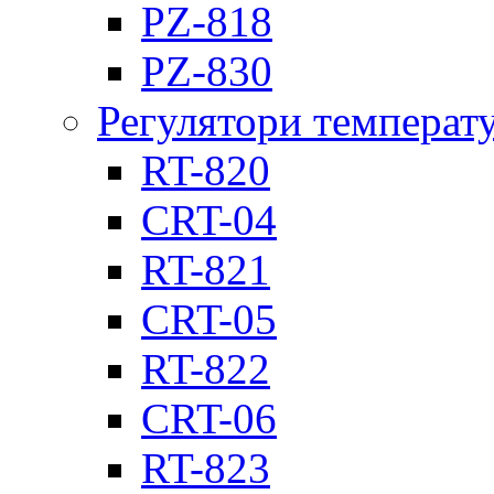
PZ-818
PZ-830
Регулятори температ
RT-820
CRT-04
RT-821
CRT-05
RT-822
CRT-06
RT-823