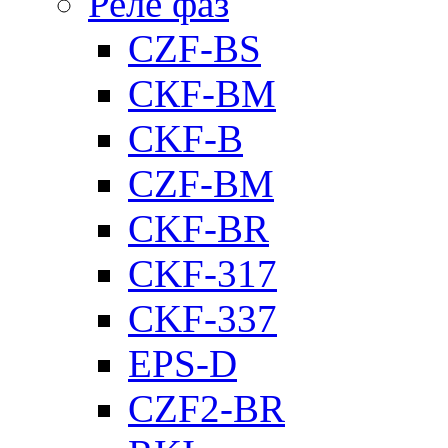
Реле фаз
CZF-BS
CКF-BM
CKF-B
CZF-BM
CKF-BR
CKF-317
CKF-337
EPS-D
CZF2-BR