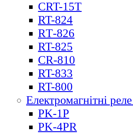
CRT-15T
RT-824
RТ-826
RT-825
CR-810
RT-833
RT-800
Електромагнітні реле
PK-1P
PK-4PR