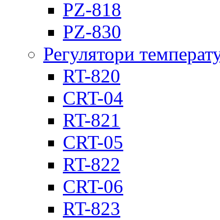
PZ-818
PZ-830
Регулятори температ
RT-820
CRT-04
RT-821
CRT-05
RT-822
CRT-06
RT-823