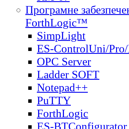
Програмне забезпечен
ForthLogic™
SimpLight
ES-ControlUni/Pro
OPC Server
Ladder SOFT
Notepad++
PuTTY
ForthLogic
ES-BTConfigurator