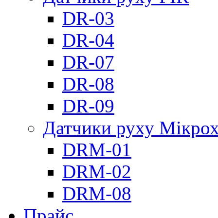
DR-03
DR-04
DR-07
DR-08
DR-09
Датчики руху Мікрох
DRM-01
DRM-02
DRM-08
Прайс