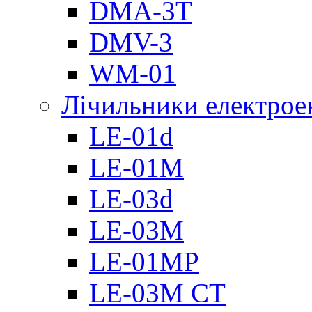
DMА-3T
DMV-3
WM-01
Лічильники електроен
LE-01d
LE-01M
LE-03d
LE-03M
LE-01MP
LE-03M CT