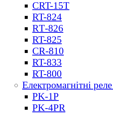
CRT-15T
RT-824
RТ-826
RT-825
CR-810
RT-833
RT-800
Електромагнітні реле
PK-1P
PK-4PR