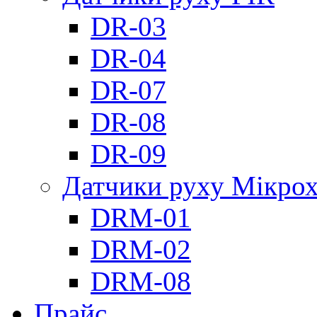
DR-03
DR-04
DR-07
DR-08
DR-09
Датчики руху Мікрох
DRM-01
DRM-02
DRM-08
Прайс