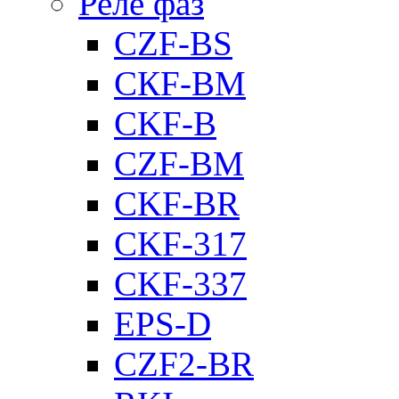
Реле фаз
CZF-BS
CКF-BM
CKF-B
CZF-BM
CKF-BR
CKF-317
CKF-337
EPS-D
CZF2-BR