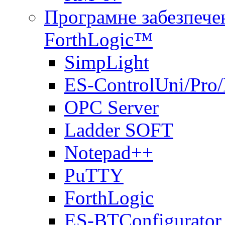
Програмне забезпечен
ForthLogic™
SimpLight
ES-ControlUni/Pro
OPC Server
Ladder SOFT
Notepad++
PuTTY
ForthLogic
ES-BTConfigurator