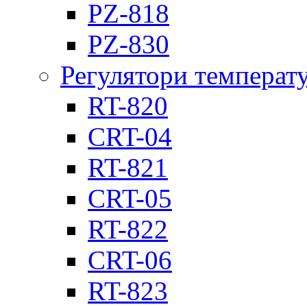
PZ-818
PZ-830
Регулятори температ
RT-820
CRT-04
RT-821
CRT-05
RT-822
CRT-06
RT-823