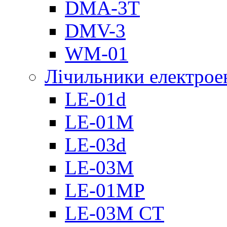
DMА-3T
DMV-3
WM-01
Лічильники електроен
LE-01d
LE-01M
LE-03d
LE-03M
LE-01MP
LE-03M CT