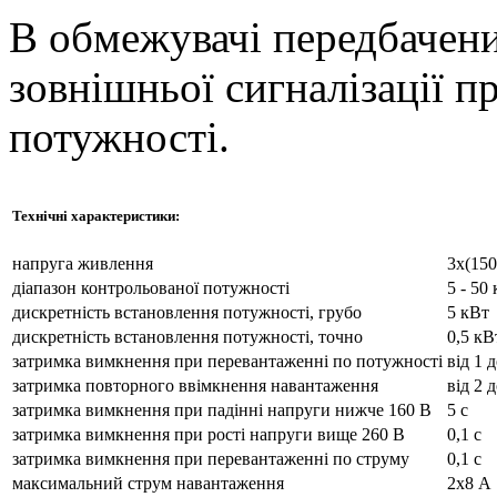
В обмежувачі передбачени
зовнішньої сигналізації п
потужності.
Технічні характеристики:
напруга живлення
3х(150
діапазон контрольованої потужності
5 - 50
дискретність встановлення потужності, грубо
5 кВт
дискретність встановлення потужності, точно
0,5 кВ
затримка вимкнення при перевантаженні по потужності
від 1 
затримка повторного ввімкнення навантаження
від 2 
затримка вимкнення при падінні напруги нижче 160 В
5 с
затримка вимкнення при рості напруги вище 260 В
0,1 с
затримка вимкнення при перевантаженні по струму
0,1 с
максимальний струм навантаження
2х8 А