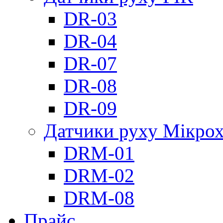
DR-03
DR-04
DR-07
DR-08
DR-09
Датчики руху Мікрох
DRM-01
DRM-02
DRM-08
Прайс