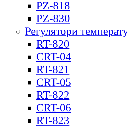
PZ-818
PZ-830
Регулятори температ
RT-820
CRT-04
RT-821
CRT-05
RT-822
CRT-06
RT-823