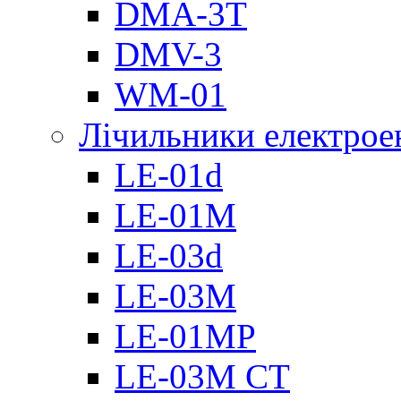
DMА-3T
DMV-3
WM-01
Лічильники електроен
LE-01d
LE-01M
LE-03d
LE-03M
LE-01MP
LE-03M CT