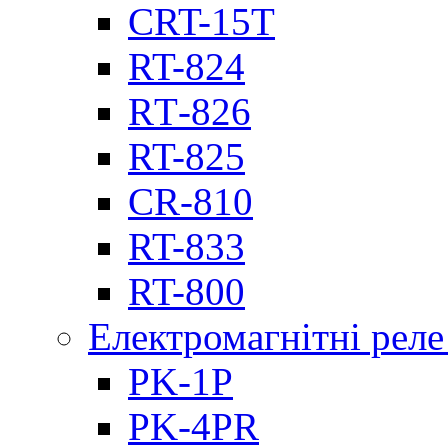
CRT-15T
RT-824
RТ-826
RT-825
CR-810
RT-833
RT-800
Електромагнітні реле
PK-1P
PK-4PR