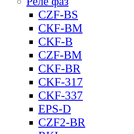
Реле фаз
CZF-BS
CКF-BM
CKF-B
CZF-BM
CKF-BR
CKF-317
CKF-337
EPS-D
CZF2-BR