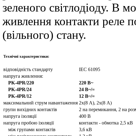
зеленого світлодіоду. В 
живлення контакти реле п
(вільного) стану.
Технічні характеристики:
відповідність стандарту
IEC 61095
напруга живлення:
PK-4PR/220
220 В~
PK-4PR/24
24 В~/=
PK-4PR/12
12 В~/=
максимальний струм навантаження
2х(8 A), 2х(8 A)
групи вихідних контактів
2 на перемикання, 2 на ро
напруга ізоляції
400 В
напруга пробою ізоляції
контакти - обмотка 2,5 кВ
між групами контактів
3,6 кВ