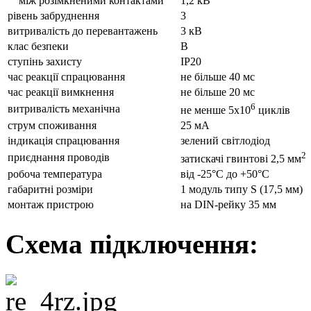
між розімкненими контактами
1,2 кВ
рівень забруднення
3
витривалість до перевантажень
3 кВ
клас безпеки
В
ступінь захисту
IP20
час реакції спрацювання
не більше 40 мс
час реакції вимкнення
не більше 20 мс
6
витривалість механічна
не менше 5х10
циклів
струм споживання
25 мА
індикація спрацювання
зелений світлодіод
2
приєднання проводів
затискачі гвинтові 2,5 мм
робоча температура
від -25°С до +50°С
габаритні розміри
1 модуль типу S (17,5 мм)
монтаж пристрою
на DIN-рейку 35 мм
Схема підключення: