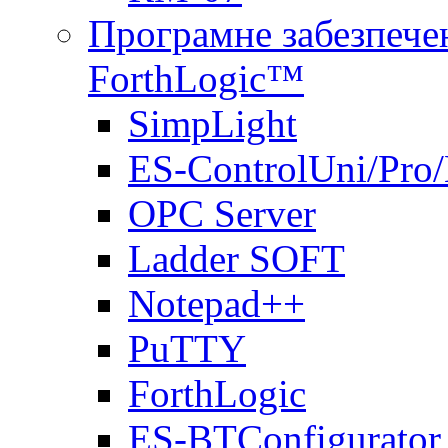
Програмне забезпечен
ForthLogic™
SimpLight
ES-ControlUni/Pro
OPC Server
Ladder SOFT
Notepad++
PuTTY
ForthLogic
ES-BTConfigurator