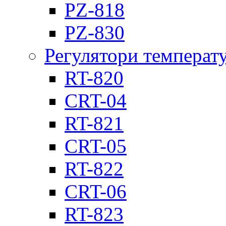
PZ-818
PZ-830
Регулятори температ
RT-820
CRT-04
RT-821
CRT-05
RT-822
CRT-06
RT-823