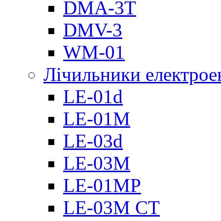
DMА-3T
DMV-3
WM-01
Лічильники електроен
LE-01d
LE-01M
LE-03d
LE-03M
LE-01MP
LE-03M CT