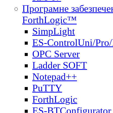
Програмне забезпечен
ForthLogic™
SimpLight
ES-ControlUni/Pro
OPC Server
Ladder SOFT
Notepad++
PuTTY
ForthLogic
ES-BTConfigurator