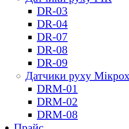
DR-03
DR-04
DR-07
DR-08
DR-09
Датчики руху Мікрох
DRM-01
DRM-02
DRM-08
Прайс