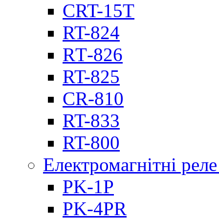
CRT-15T
RT-824
RТ-826
RT-825
CR-810
RT-833
RT-800
Електромагнітні реле
PK-1P
PK-4PR