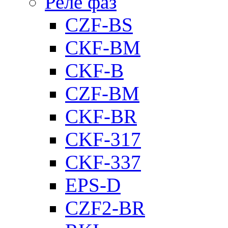
Реле фаз
CZF-BS
CКF-BM
CKF-B
CZF-BM
CKF-BR
CKF-317
CKF-337
EPS-D
CZF2-BR