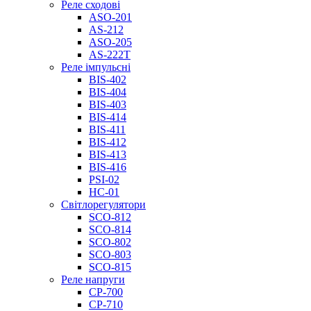
Реле сходові
ASO-201
AS-212
ASO-205
AS-222T
Реле імпульсні
BIS-402
BIS-404
BIS-403
BIS-414
BIS-411
BIS-412
BIS-413
BIS-416
PSI-02
НС-01
Світлорегулятори
SCO-812
SCO-814
SCO-802
SCO-803
SCO-815
Реле напруги
CP-700
CP-710