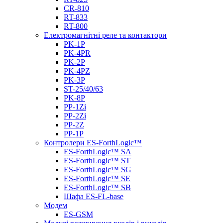
CR-810
RT-833
RT-800
Електромагнітні реле та контактори
PK-1P
PK-4PR
PK-2Р
PK-4PZ
PK-3Р
ST-25/40/63
PK-8P
PP-1Zi
PP-2Zi
PP-2Z
PP-1P
Контролери ES-ForthLogic™
ES-ForthLogic™ SА
ES-ForthLogic™ SТ
ES-ForthLogic™ SG
ES-ForthLogic™ SE
ES-ForthLogic™ SB
Шафа ES-FL-base
Модем
ES-GSM