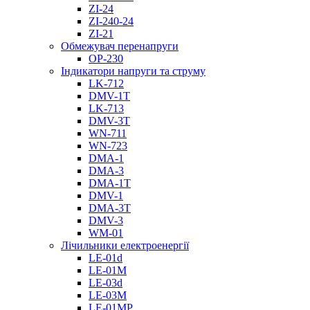
ZI-24
ZI-240-24
ZI-21
Обмежувач перенапруги
OP-230
Індикатори напруги та струму
LK-712
DMV-1T
LK-713
DMV-3T
WN-711
WN-723
DMA-1
DMA-3
DMA-1T
DMV-1
DMА-3T
DMV-3
WM-01
Лічильники електроенергії
LE-01d
LE-01M
LE-03d
LE-03M
LE-01MP