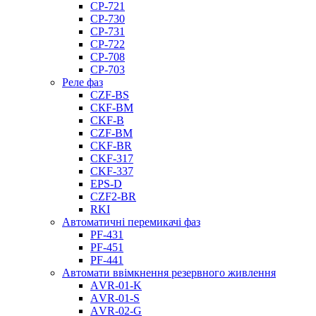
CP-721
CP-730
CP-731
CP-722
CP-708
CP-703
Реле фаз
CZF-BS
CКF-BM
CKF-B
CZF-BM
CKF-BR
CKF-317
CKF-337
EPS-D
CZF2-BR
RKI
Автоматичні перемикачі фаз
PF-431
PF-451
PF-441
Автомати ввімкнення резервного живлення
АVR-01-K
АVR-01-S
АVR-02-G