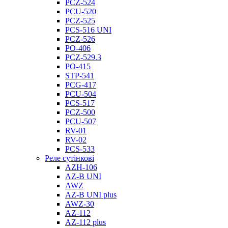
PCZ-524
PCU-520
PCZ-525
PCS-516 UNI
PCZ-526
PO-406
PCZ-529.3
PO-415
STP-541
PCG-417
PCU-504
PCS-517
PCZ-500
PCU-507
RV-01
RV-02
PCS-533
Реле сутінкові
AZH-106
AZ-B UNI
AWZ
AZ-B UNI plus
AWZ-30
AZ-112
AZ-112 plus