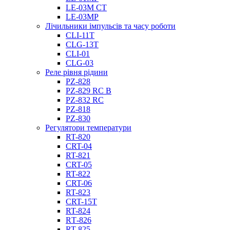
LE-03M CT
LE-03MP
Лічильники імпульсів та часу роботи
CLI-11T
CLG-13T
CLI-01
CLG-03
Реле рівня рідини
PZ-828
PZ-829 RC B
PZ-832 RC
PZ-818
PZ-830
Регулятори температури
RT-820
CRT-04
RT-821
CRT-05
RT-822
CRT-06
RT-823
CRT-15T
RT-824
RТ-826
RT-825