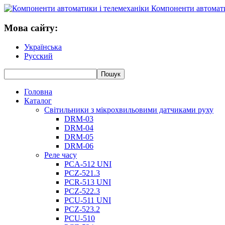
Компоненти автомати
Мова сайту:
Українська
Русский
Головна
Каталог
Світильники з мікрохвильовими датчиками руху
DRM-03
DRM-04
DRM-05
DRM-06
Реле часу
PCA-512 UNI
PCZ-521.3
PCR-513 UNI
PCZ-522.3
PCU-511 UNI
PCZ-523.2
PCU-510