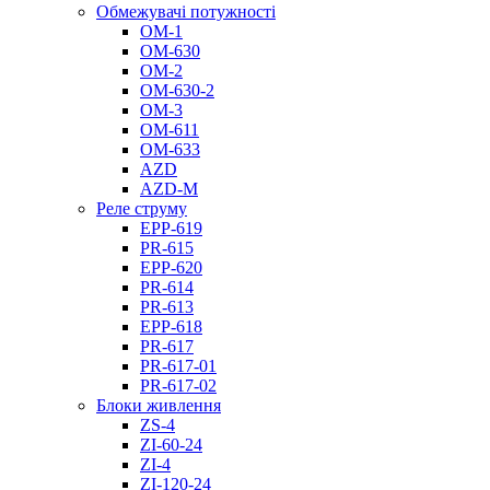
Обмежувачі потужності
ОМ-1
ОМ-630
ОМ-2
ОМ-630-2
ОМ-3
ОМ-611
ОМ-633
AZD
AZD-M
Реле струму
EPP-619
PR-615
EPP-620
PR-614
PR-613
EPP-618
PR-617
PR-617-01
PR-617-02
Блоки живлення
ZS-4
ZI-60-24
ZI-4
ZI-120-24