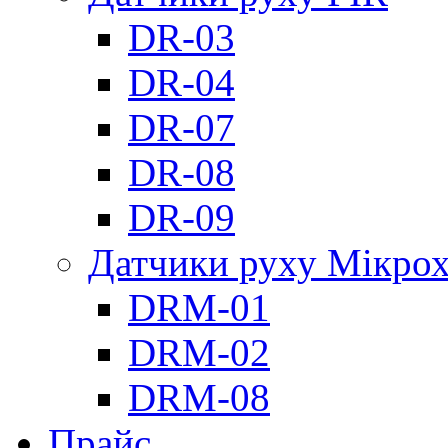
DR-03
DR-04
DR-07
DR-08
DR-09
Датчики руху Мікрох
DRM-01
DRM-02
DRM-08
Прайс