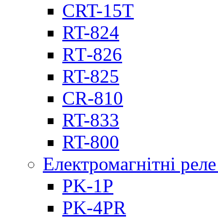
CRT-15T
RT-824
RТ-826
RT-825
CR-810
RT-833
RT-800
Електромагнітні реле
PK-1P
PK-4PR