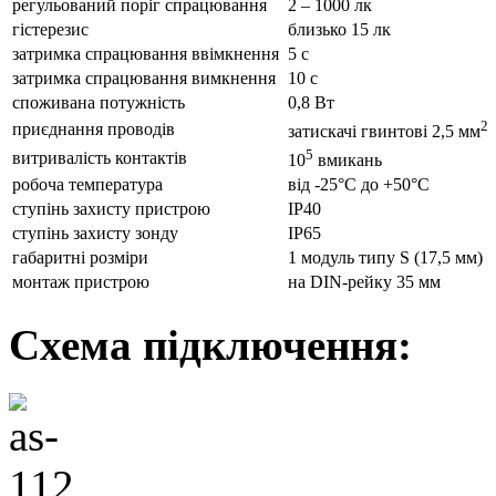
регульований поріг спрацювання
2 – 1000 лк
гістерезис
близько 15 лк
затримка спрацювання ввімкнення
5 с
затримка спрацювання вимкнення
10 с
споживана потужність
0,8 Вт
2
приєднання проводів
затискачі гвинтові 2,5 мм
5
витривалість контактів
10
вмикань
робоча температура
від -25°С до +50°С
ступінь захисту пристрою
IP40
ступінь захисту зонду
IP65
габаритні розміри
1 модуль типу S (17,5 мм)
монтаж пристрою
на DIN-рейку 35 мм
Схема підключення: