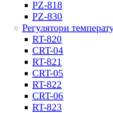
PZ-818
PZ-830
Регулятори температ
RT-820
CRT-04
RT-821
CRT-05
RT-822
CRT-06
RT-823