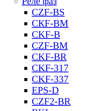
Реле фаз
CZF-BS
CКF-BM
CKF-B
CZF-BM
CKF-BR
CKF-317
CKF-337
EPS-D
CZF2-BR