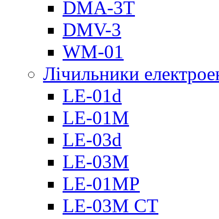
DMА-3T
DMV-3
WM-01
Лічильники електроен
LE-01d
LE-01M
LE-03d
LE-03M
LE-01MP
LE-03M CT