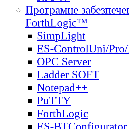
Програмне забезпечен
ForthLogic™
SimpLight
ES-ControlUni/Pro
OPC Server
Ladder SOFT
Notepad++
PuTTY
ForthLogic
ES-BTConfigurator