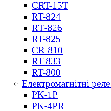
CRT-15T
RT-824
RТ-826
RT-825
CR-810
RT-833
RT-800
Електромагнітні реле
PK-1P
PK-4PR