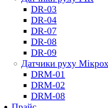
DR-03
DR-04
DR-07
DR-08
DR-09
Датчики руху Мікрох
DRM-01
DRM-02
DRM-08
Прайс