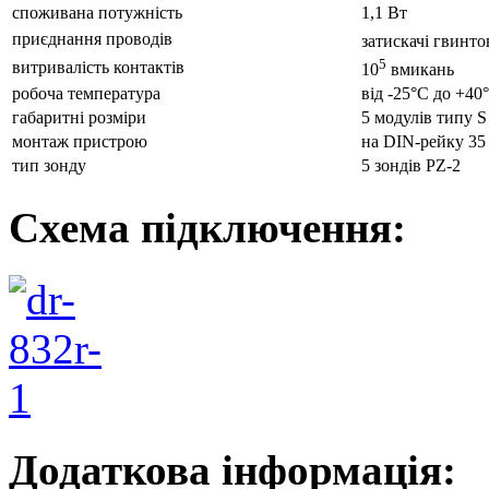
споживана потужність
1,1 Вт
приєднання проводів
затискачі гвинто
5
витривалість контактів
10
вмикань
робоча температура
від -25°С до +40
габаритні розміри
5 модулів типу S
монтаж пристрою
на DIN-рейку 35
тип зонду
5 зондів PZ-2
Схема підключення:
Додаткова інформація: