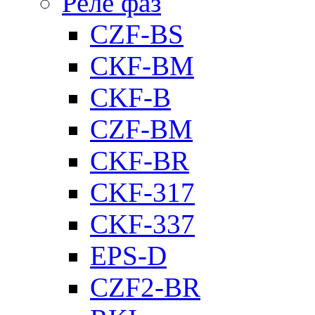
Реле фаз
CZF-BS
CКF-BM
CKF-B
CZF-BM
CKF-BR
CKF-317
CKF-337
EPS-D
CZF2-BR