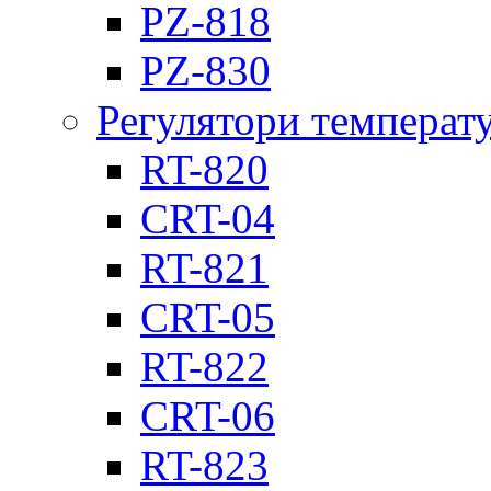
PZ-818
PZ-830
Регулятори температ
RT-820
CRT-04
RT-821
CRT-05
RT-822
CRT-06
RT-823