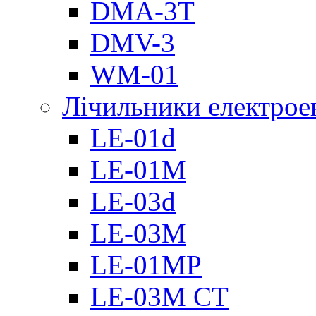
DMА-3T
DMV-3
WM-01
Лічильники електроен
LE-01d
LE-01M
LE-03d
LE-03M
LE-01MP
LE-03M CT