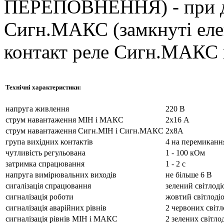
ПЕРЕПОВНЕННЯ) - при до
Сигн.МАКС (замкнуті ел
контакт реле Сигн.МАКС 
Технічні характеристики:
напруга живлення
220 В
струм навантаження МІН і МАКС
2х16 А
струм навантаження Сигн.МІН і Сигн.МАКС
2х8А
група вихідних контактів
4 на перемиканн
чутливість регульована
1 - 100 кОм
затримка спрацювання
1 - 2 c
напруга вимірювальних виходів
не більше 6 В
сигалізація спрацювання
зелений світлоді
сигналізація роботи
жовтий світлоді
сигналізація аварійних рівнів
2 червоних світл
сигналізація рівнів МІН і МАКС
2 зелених світло