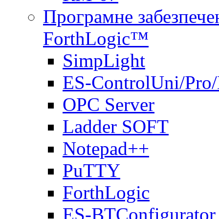
Програмне забезпечен
ForthLogic™
SimpLight
ES-ControlUni/Pro
OPC Server
Ladder SOFT
Notepad++
PuTTY
ForthLogic
ES-BTConfigurator