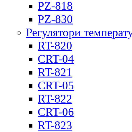
PZ-818
PZ-830
Регулятори температ
RT-820
CRT-04
RT-821
CRT-05
RT-822
CRT-06
RT-823