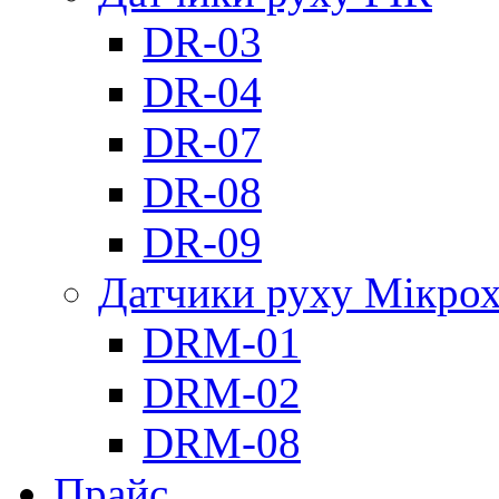
DR-03
DR-04
DR-07
DR-08
DR-09
Датчики руху Мікрох
DRM-01
DRM-02
DRM-08
Прайс