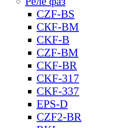
Реле фаз
CZF-BS
CКF-BM
CKF-B
CZF-BM
CKF-BR
CKF-317
CKF-337
EPS-D
CZF2-BR