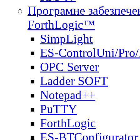
Програмне забезпечен
ForthLogic™
SimpLight
ES-ControlUni/Pro
OPC Server
Ladder SOFT
Notepad++
PuTTY
ForthLogic
ES-BTConfigurator