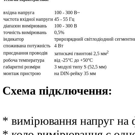
вхідна напруга
100 - 300 В~
частота вхідної напруги
45 - 55 Гц
діапазон вимірювань
100 - 300 В
точність вимірювань
0,5%
індикатор
трирозрядний світлодіодний сегментн
споживана потужність
4 Вт
2
приєднання проводів
затискачі гвинтові 2,5 мм
робоча температура
від -25°С до +50°С
габаритні розміри
3 модулі типу S (52,5 мм)
монтаж пристрою
на DIN-рейку 35 мм
Схема підключення:
* вимірювання напруг на 
* коло вимірювання є одн