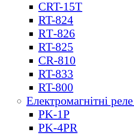
CRT-15T
RT-824
RТ-826
RT-825
CR-810
RT-833
RT-800
Електромагнітні реле
PK-1P
PK-4PR