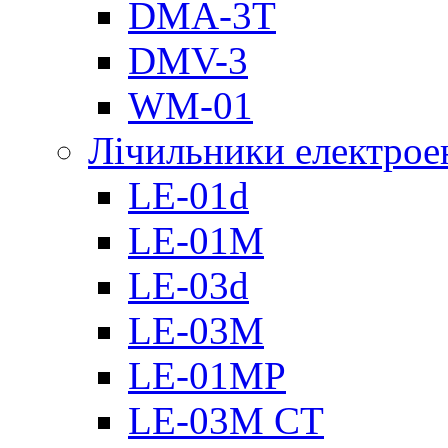
DMА-3T
DMV-3
WM-01
Лічильники електроен
LE-01d
LE-01M
LE-03d
LE-03M
LE-01MP
LE-03M CT