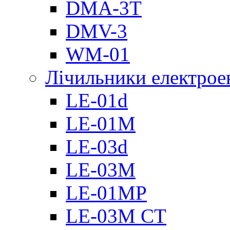
DMА-3T
DMV-3
WM-01
Лічильники електроен
LE-01d
LE-01M
LE-03d
LE-03M
LE-01MP
LE-03M CT