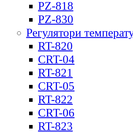
PZ-818
PZ-830
Регулятори температ
RT-820
CRT-04
RT-821
CRT-05
RT-822
CRT-06
RT-823