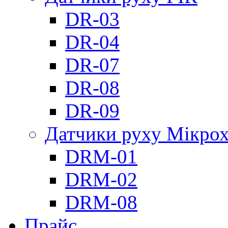
DR-03
DR-04
DR-07
DR-08
DR-09
Датчики руху Мікрох
DRM-01
DRM-02
DRM-08
Прайс