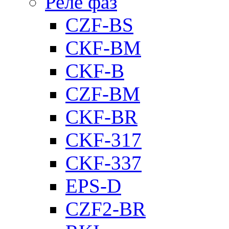
Реле фаз
CZF-BS
CКF-BM
CKF-B
CZF-BM
CKF-BR
CKF-317
CKF-337
EPS-D
CZF2-BR