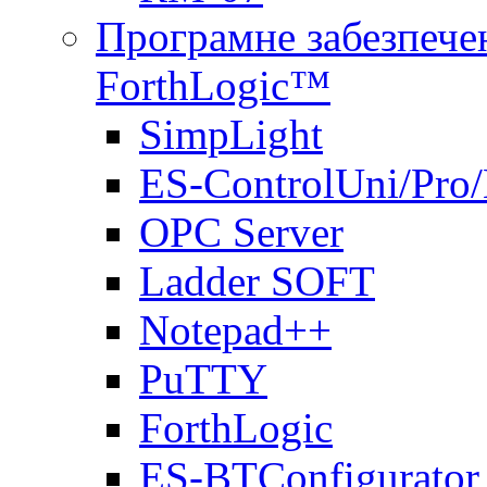
Програмне забезпечен
ForthLogic™
SimpLight
ES-ControlUni/Pro
OPC Server
Ladder SOFT
Notepad++
PuTTY
ForthLogic
ES-BTConfigurator