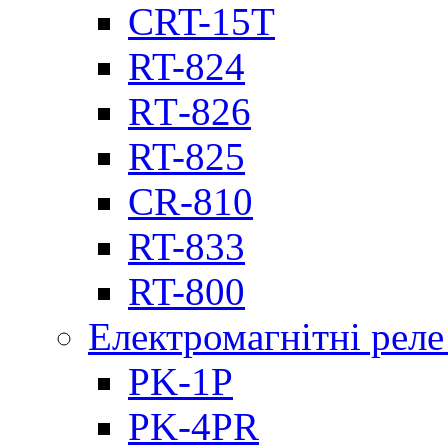
CRT-15T
RT-824
RТ-826
RT-825
CR-810
RT-833
RT-800
Електромагнітні реле
PK-1P
PK-4PR