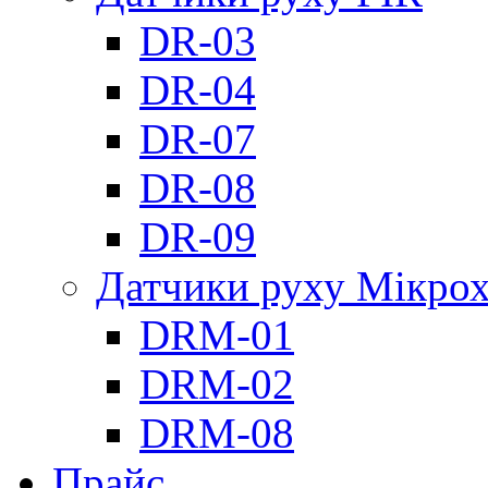
DR-03
DR-04
DR-07
DR-08
DR-09
Датчики руху Мікрох
DRM-01
DRM-02
DRM-08
Прайс