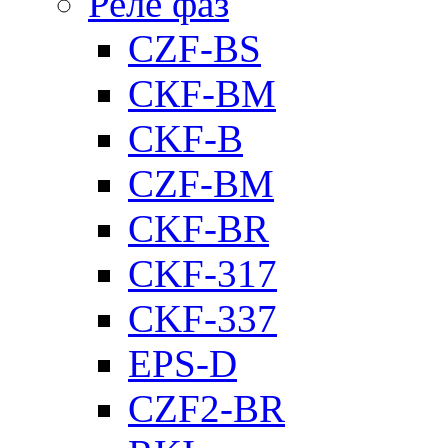
Реле фаз
CZF-BS
CКF-BM
CKF-B
CZF-BM
CKF-BR
CKF-317
CKF-337
EPS-D
CZF2-BR