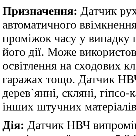
Призначення:
Датчик рух
автоматичного ввімкнення
проміжок часу у випадку п
його дії. Може використо
освітлення на сходових клі
гаражах тощо. Датчик НВЧ
дерев`янні, скляні, гіпсо-
інших штучних матеріалів
Дія:
Датчик НВЧ випромін