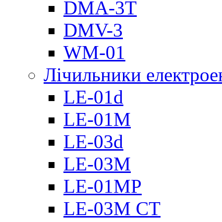
DMА-3T
DMV-3
WM-01
Лічильники електроен
LE-01d
LE-01M
LE-03d
LE-03M
LE-01MP
LE-03M CT