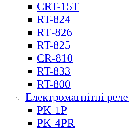
CRT-15T
RT-824
RТ-826
RT-825
CR-810
RT-833
RT-800
Електромагнітні реле
PK-1P
PK-4PR