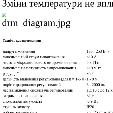
Зміни температури не впл
Технічні характеристики:
напруга живлення
180 - 253 В ~
максимальний струм навантаження
<10 А
частота мікрохвильового випромінювання
5,8 ГГц
максимальна потужність випромінювання
<10 мВт
радіус дії
360°
дальність виявлення регульована (для h = 1-6 м)
1 - 8 м
поріг спрацювання регульований
3 - 2000 лк
час ввімкнення споживача регульований
від 10 с до 12 х
затримка спрацювання
<1 с
споживана потужність
0,9 Вт
ступінь захисту
ІР20
робоча температура
від -25°С до +