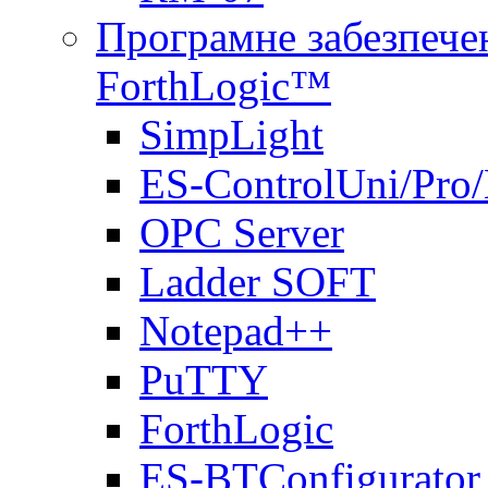
Програмне забезпечен
ForthLogic™
SimpLight
ES-ControlUni/Pro
OPC Server
Ladder SOFT
Notepad++
PuTTY
ForthLogic
ES-BTConfigurator