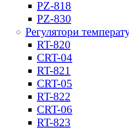
PZ-818
PZ-830
Регулятори температ
RT-820
CRT-04
RT-821
CRT-05
RT-822
CRT-06
RT-823