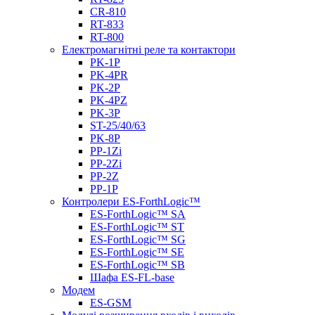
CR-810
RT-833
RT-800
Електромагнітні реле та контактори
PK-1P
PK-4PR
PK-2Р
PK-4PZ
PK-3Р
ST-25/40/63
PK-8P
PP-1Zi
PP-2Zi
PP-2Z
PP-1P
Контролери ES-ForthLogic™
ES-ForthLogic™ SА
ES-ForthLogic™ SТ
ES-ForthLogic™ SG
ES-ForthLogic™ SE
ES-ForthLogic™ SB
Шафа ES-FL-base
Модем
ES-GSM