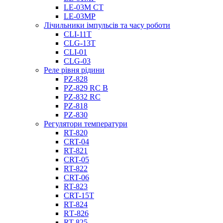
LE-03M CT
LE-03MP
Лічильники імпульсів та часу роботи
CLI-11T
CLG-13T
CLI-01
CLG-03
Реле рівня рідини
PZ-828
PZ-829 RC B
PZ-832 RC
PZ-818
PZ-830
Регулятори температури
RT-820
CRT-04
RT-821
CRT-05
RT-822
CRT-06
RT-823
CRT-15T
RT-824
RТ-826
RT-825