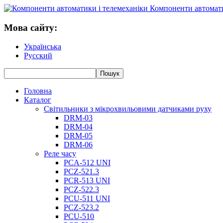
Компоненти автомати
Мова сайту:
Українська
Русский
Головна
Каталог
Світильники з мікрохвильовими датчиками руху
DRM-03
DRM-04
DRM-05
DRM-06
Реле часу
PCA-512 UNI
PCZ-521.3
PCR-513 UNI
PCZ-522.3
PCU-511 UNI
PCZ-523.2
PCU-510