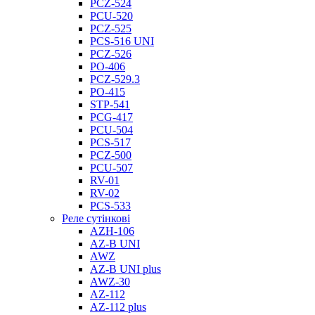
PCZ-524
PCU-520
PCZ-525
PCS-516 UNI
PCZ-526
PO-406
PCZ-529.3
PO-415
STP-541
PCG-417
PCU-504
PCS-517
PCZ-500
PCU-507
RV-01
RV-02
PCS-533
Реле сутінкові
AZH-106
AZ-B UNI
AWZ
AZ-B UNI plus
AWZ-30
AZ-112
AZ-112 plus