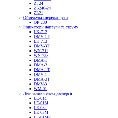
ZI-24
ZI-240-24
ZI-21
Обмежувач перенапруги
OP-230
Індикатори напруги та струму
LK-712
DMV-1T
LK-713
DMV-3T
WN-711
WN-723
DMA-1
DMA-3
DMA-1T
DMV-1
DMА-3T
DMV-3
WM-01
Лічильники електроенергії
LE-01d
LE-01M
LE-03d
LE-03M
LE-01MP