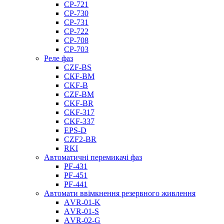
CP-721
CP-730
CP-731
CP-722
CP-708
CP-703
Реле фаз
CZF-BS
CКF-BM
CKF-B
CZF-BM
CKF-BR
CKF-317
CKF-337
EPS-D
CZF2-BR
RKI
Автоматичні перемикачі фаз
PF-431
PF-451
PF-441
Автомати ввімкнення резервного живлення
АVR-01-K
АVR-01-S
АVR-02-G