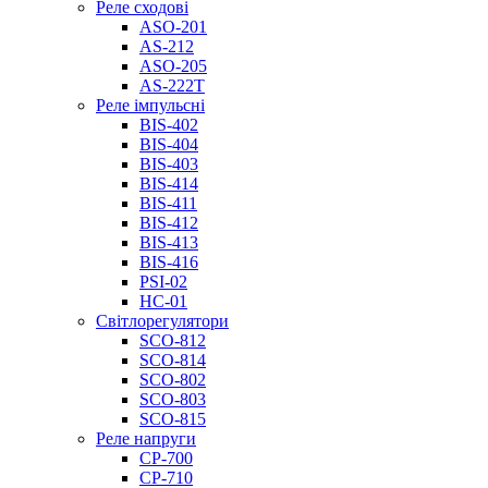
Реле сходові
ASO-201
AS-212
ASO-205
AS-222T
Реле імпульсні
BIS-402
BIS-404
BIS-403
BIS-414
BIS-411
BIS-412
BIS-413
BIS-416
PSI-02
НС-01
Світлорегулятори
SCO-812
SCO-814
SCO-802
SCO-803
SCO-815
Реле напруги
CP-700
CP-710