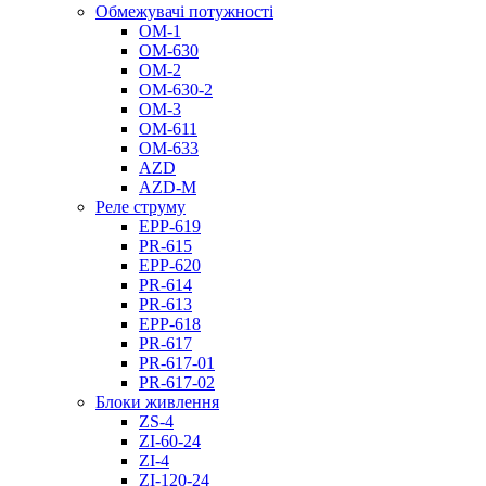
Обмежувачі потужності
ОМ-1
ОМ-630
ОМ-2
ОМ-630-2
ОМ-3
ОМ-611
ОМ-633
AZD
AZD-M
Реле струму
EPP-619
PR-615
EPP-620
PR-614
PR-613
EPP-618
PR-617
PR-617-01
PR-617-02
Блоки живлення
ZS-4
ZI-60-24
ZI-4
ZI-120-24