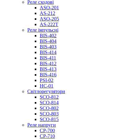
Реле сходові
ASO-201
AS-212
ASO-205
AS-222T
Реле імпульсні
BIS-402
BIS-404
BIS-403
BIS-414
BIS-411
BIS-412
BIS-413
BIS-416
PSI-02
НС-01
Світлорегулятори
SCO-812
SCO-814
SCO-802
SCO-803
SCO-815
Реле напруги
CP-700
CP-710