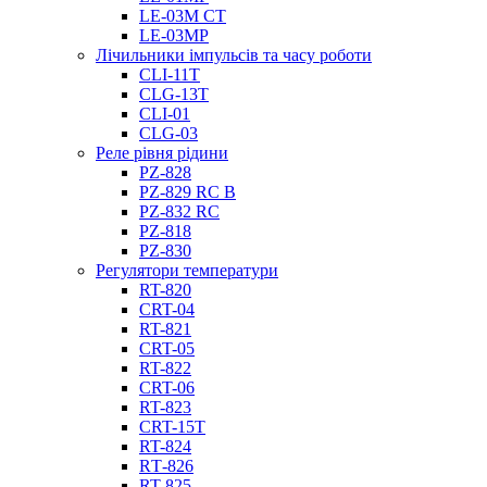
LE-03M CT
LE-03MP
Лічильники імпульсів та часу роботи
CLI-11T
CLG-13T
CLI-01
CLG-03
Реле рівня рідини
PZ-828
PZ-829 RC B
PZ-832 RC
PZ-818
PZ-830
Регулятори температури
RT-820
CRT-04
RT-821
CRT-05
RT-822
CRT-06
RT-823
CRT-15T
RT-824
RТ-826
RT-825