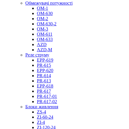
Обмежувачі потужності
ОМ-1
ОМ-630
ОМ-2
ОМ-630-2
ОМ-3
ОМ-611
ОМ-633
AZD
AZD-M
Реле струму
EPP-619
PR-615
EPP-620
PR-614
PR-613
EPP-618
PR-617
PR-617-01
PR-617-02
Блоки живлення
ZS-4
ZI-60-24
ZI-4
ZI-120-24