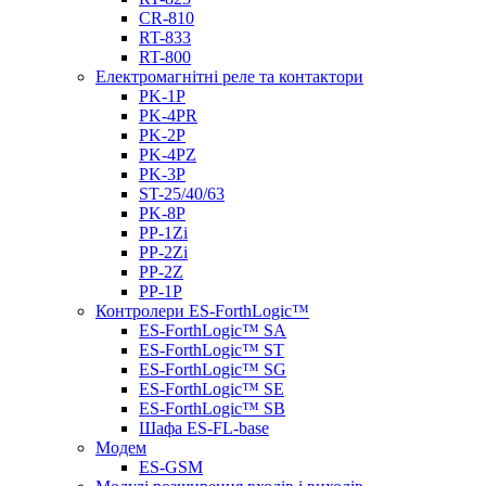
CR-810
RT-833
RT-800
Електромагнітні реле та контактори
PK-1P
PK-4PR
PK-2Р
PK-4PZ
PK-3Р
ST-25/40/63
PK-8P
PP-1Zi
PP-2Zi
PP-2Z
PP-1P
Контролери ES-ForthLogic™
ES-ForthLogic™ SА
ES-ForthLogic™ SТ
ES-ForthLogic™ SG
ES-ForthLogic™ SE
ES-ForthLogic™ SB
Шафа ES-FL-base
Модем
ES-GSM