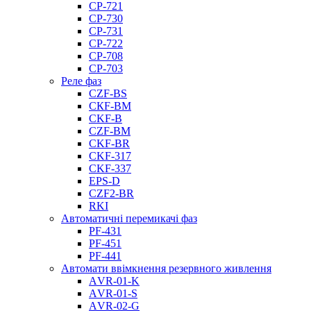
CP-721
CP-730
CP-731
CP-722
CP-708
CP-703
Реле фаз
CZF-BS
CКF-BM
CKF-B
CZF-BM
CKF-BR
CKF-317
CKF-337
EPS-D
CZF2-BR
RKI
Автоматичні перемикачі фаз
PF-431
PF-451
PF-441
Автомати ввімкнення резервного живлення
АVR-01-K
АVR-01-S
АVR-02-G