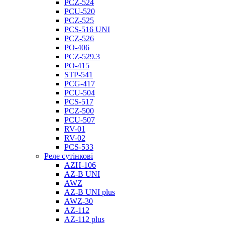
PCZ-524
PCU-520
PCZ-525
PCS-516 UNI
PCZ-526
PO-406
PCZ-529.3
PO-415
STP-541
PCG-417
PCU-504
PCS-517
PCZ-500
PCU-507
RV-01
RV-02
PCS-533
Реле сутінкові
AZH-106
AZ-B UNI
AWZ
AZ-B UNI plus
AWZ-30
AZ-112
AZ-112 plus