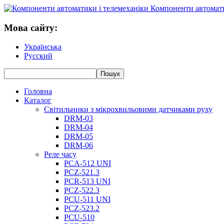
Компоненти автомати
Мова сайту:
Українська
Русский
Головна
Каталог
Світильники з мікрохвильовими датчиками руху
DRM-03
DRM-04
DRM-05
DRM-06
Реле часу
PCA-512 UNI
PCZ-521.3
PCR-513 UNI
PCZ-522.3
PCU-511 UNI
PCZ-523.2
PCU-510