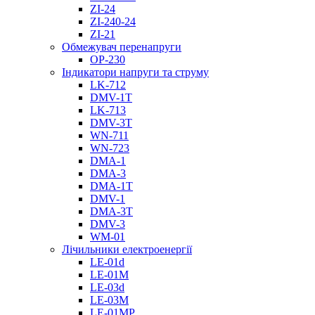
ZI-24
ZI-240-24
ZI-21
Обмежувач перенапруги
OP-230
Індикатори напруги та струму
LK-712
DMV-1T
LK-713
DMV-3T
WN-711
WN-723
DMA-1
DMA-3
DMA-1T
DMV-1
DMА-3T
DMV-3
WM-01
Лічильники електроенергії
LE-01d
LE-01M
LE-03d
LE-03M
LE-01MP