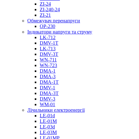
ZI-24
ZI-240-24
ZI-21
Обмежувач перенапруги
OP-230
Індикатори напруги та струму
LK-712
DMV-1T
LK-713
DMV-3T
WN-711
WN-723
DMA-1
DMA-3
DMA-1T
DMV-1
DMА-3T
DMV-3
WM-01
Лічильники електроенергії
LE-01d
LE-01M
LE-03d
LE-03M
LE-01MP