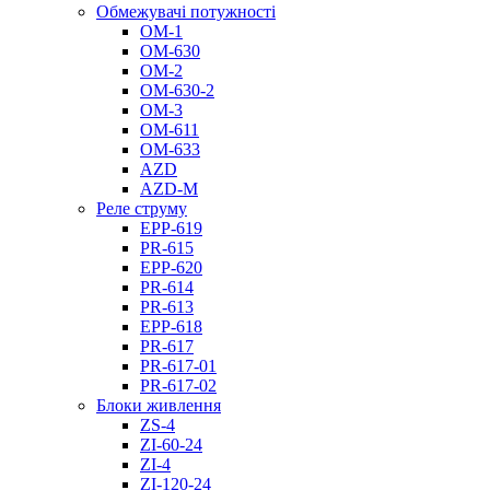
Обмежувачі потужності
ОМ-1
ОМ-630
ОМ-2
ОМ-630-2
ОМ-3
ОМ-611
ОМ-633
AZD
AZD-M
Реле струму
EPP-619
PR-615
EPP-620
PR-614
PR-613
EPP-618
PR-617
PR-617-01
PR-617-02
Блоки живлення
ZS-4
ZI-60-24
ZI-4
ZI-120-24