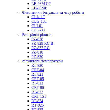
LE-03M CT
LE-03MP
Лічильники імпульсів та часу роботи
CLI-11T
CLG-13T
CLI-01
CLG-03
Реле рівня рідини
PZ-828
PZ-829 RC B
PZ-832 RC
PZ-818
PZ-830
Регулятори температури
RT-820
CRT-04
RT-821
CRT-05
RT-822
CRT-06
RT-823
CRT-15T
RT-824
RТ-826
RT-825