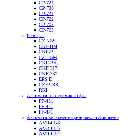
CP-721
CP-730
CP-731
CP-722
CP-708
CP-703
Реле фаз
CZF-BS
CКF-BM
CKF-B
CZF-BM
CKF-BR
CKF-317
CKF-337
EPS-D
CZF2-BR
RKI
Автоматичні перемикачі фаз
PF-431
PF-451
PF-441
Автомати ввімкнення резервного живлення
АVR-01-K
АVR-01-S
АVR-02-G