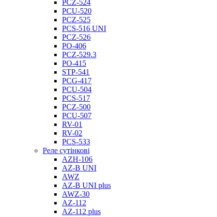
PCZ-524
PCU-520
PCZ-525
PCS-516 UNI
PCZ-526
PO-406
PCZ-529.3
PO-415
STP-541
PCG-417
PCU-504
PCS-517
PCZ-500
PCU-507
RV-01
RV-02
PCS-533
Реле сутінкові
AZH-106
AZ-B UNI
AWZ
AZ-B UNI plus
AWZ-30
AZ-112
AZ-112 plus