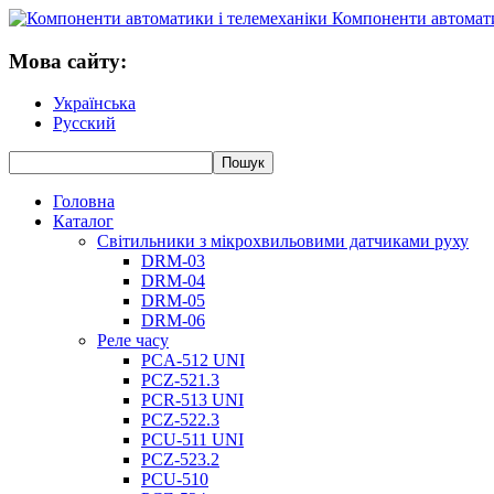
Компоненти автомати
Мова сайту:
Українська
Русский
Головна
Каталог
Світильники з мікрохвильовими датчиками руху
DRM-03
DRM-04
DRM-05
DRM-06
Реле часу
PCA-512 UNI
PCZ-521.3
PCR-513 UNI
PCZ-522.3
PCU-511 UNI
PCZ-523.2
PCU-510