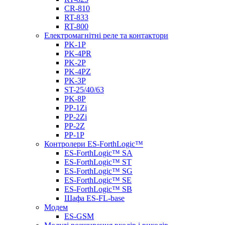
CR-810
RT-833
RT-800
Електромагнітні реле та контактори
PK-1P
PK-4PR
PK-2Р
PK-4PZ
PK-3Р
ST-25/40/63
PK-8P
PP-1Zi
PP-2Zi
PP-2Z
PP-1P
Контролери ES-ForthLogic™
ES-ForthLogic™ SА
ES-ForthLogic™ SТ
ES-ForthLogic™ SG
ES-ForthLogic™ SE
ES-ForthLogic™ SB
Шафа ES-FL-base
Модем
ES-GSM