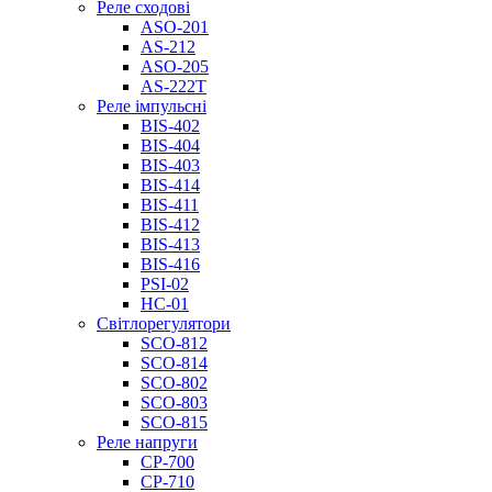
Реле сходові
ASO-201
AS-212
ASO-205
AS-222T
Реле імпульсні
BIS-402
BIS-404
BIS-403
BIS-414
BIS-411
BIS-412
BIS-413
BIS-416
PSI-02
НС-01
Світлорегулятори
SCO-812
SCO-814
SCO-802
SCO-803
SCO-815
Реле напруги
CP-700
CP-710