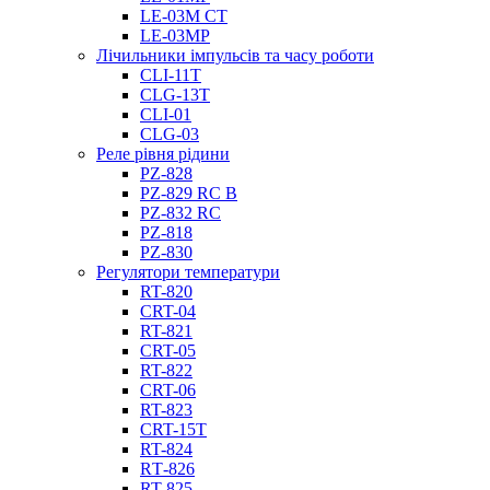
LE-03M CT
LE-03MP
Лічильники імпульсів та часу роботи
CLI-11T
CLG-13T
CLI-01
CLG-03
Реле рівня рідини
PZ-828
PZ-829 RC B
PZ-832 RC
PZ-818
PZ-830
Регулятори температури
RT-820
CRT-04
RT-821
CRT-05
RT-822
CRT-06
RT-823
CRT-15T
RT-824
RТ-826
RT-825