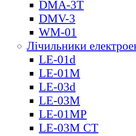
DMА-3T
DMV-3
WM-01
Лічильники електроен
LE-01d
LE-01M
LE-03d
LE-03M
LE-01MP
LE-03M CT