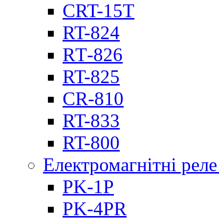
CRT-15T
RT-824
RТ-826
RT-825
CR-810
RT-833
RT-800
Електромагнітні реле
PK-1P
PK-4PR