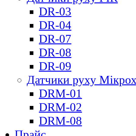
DR-03
DR-04
DR-07
DR-08
DR-09
Датчики руху Мікрох
DRM-01
DRM-02
DRM-08
Прайс