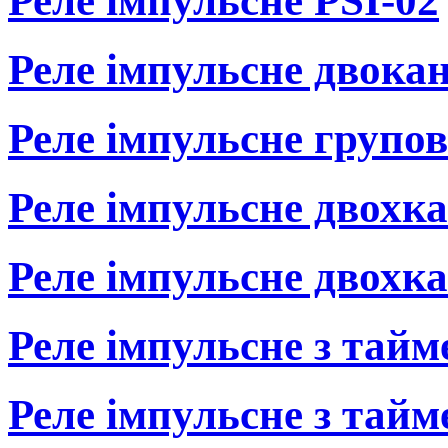
Реле імпульсне PSI-02
Реле імпульсне двока
Реле імпульсне групов
Реле імпульсне двохк
Реле імпульсне двохк
Реле імпульсне з тай
Реле імпульсне з тай