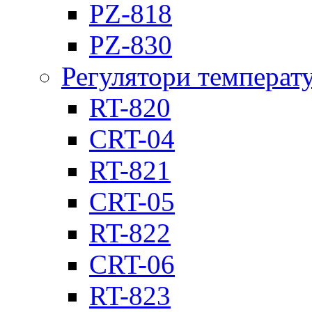
PZ-818
PZ-830
Регулятори температ
RT-820
CRT-04
RT-821
CRT-05
RT-822
CRT-06
RT-823