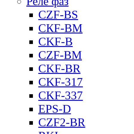
Реле фаз
CZF-BS
CКF-BM
CKF-B
CZF-BM
CKF-BR
CKF-317
CKF-337
EPS-D
CZF2-BR