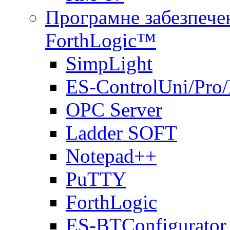
Програмне забезпечен
ForthLogic™
SimpLight
ES-ControlUni/Pro
OPC Server
Ladder SOFT
Notepad++
PuTTY
ForthLogic
ES-BTConfigurator