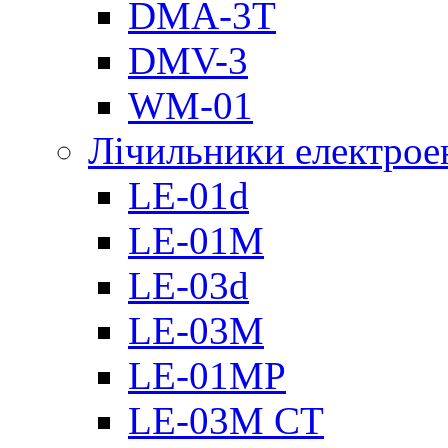
DMА-3T
DMV-3
WM-01
Лічильники електроен
LE-01d
LE-01M
LE-03d
LE-03M
LE-01MP
LE-03M CT