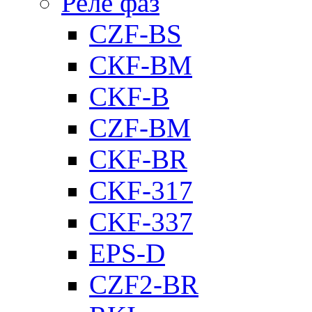
Реле фаз
CZF-BS
CКF-BM
CKF-B
CZF-BM
CKF-BR
CKF-317
CKF-337
EPS-D
CZF2-BR