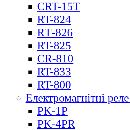
CRT-15T
RT-824
RТ-826
RT-825
CR-810
RT-833
RT-800
Електромагнітні реле
PK-1P
PK-4PR