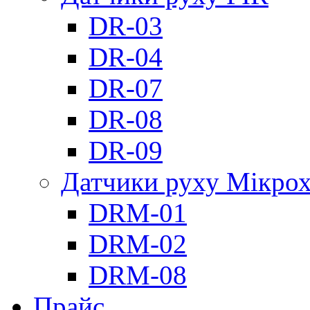
DR-03
DR-04
DR-07
DR-08
DR-09
Датчики руху Мікрох
DRM-01
DRM-02
DRM-08
Прайс