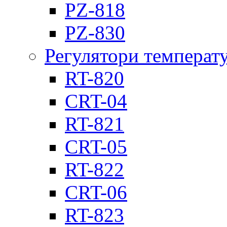
PZ-818
PZ-830
Регулятори температ
RT-820
CRT-04
RT-821
CRT-05
RT-822
CRT-06
RT-823