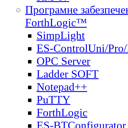
Програмне забезпечен
ForthLogic™
SimpLight
ES-ControlUni/Pro
OPC Server
Ladder SOFT
Notepad++
PuTTY
ForthLogic
ES-BTConfigurator