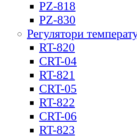
PZ-818
PZ-830
Регулятори температ
RT-820
CRT-04
RT-821
CRT-05
RT-822
CRT-06
RT-823