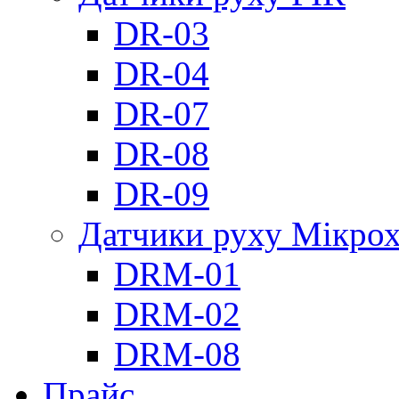
DR-03
DR-04
DR-07
DR-08
DR-09
Датчики руху Мікрох
DRM-01
DRM-02
DRM-08
Прайс