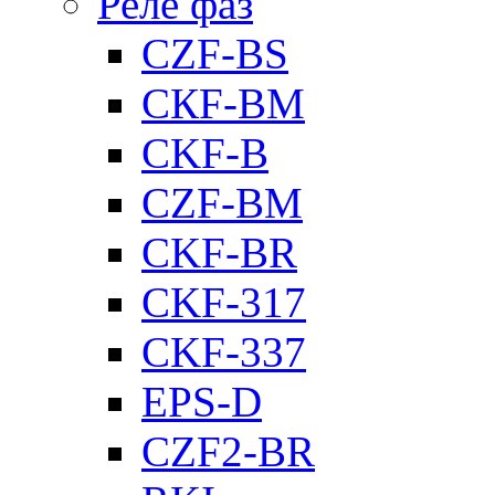
Реле фаз
CZF-BS
CКF-BM
CKF-B
CZF-BM
CKF-BR
CKF-317
CKF-337
EPS-D
CZF2-BR