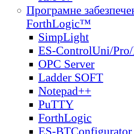
Програмне забезпечен
ForthLogic™
SimpLight
ES-ControlUni/Pro
OPC Server
Ladder SOFT
Notepad++
PuTTY
ForthLogic
ES-BTConfigurator