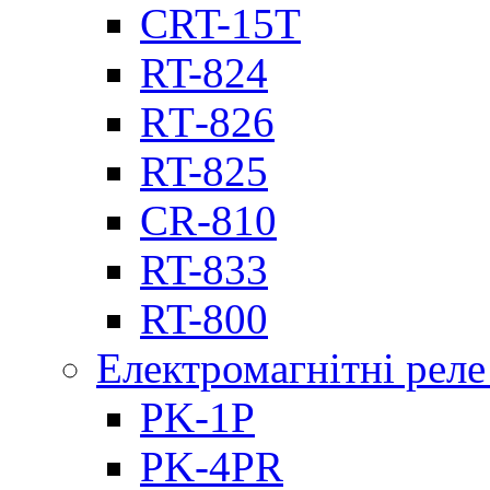
CRT-15T
RT-824
RТ-826
RT-825
CR-810
RT-833
RT-800
Електромагнітні реле
PK-1P
PK-4PR