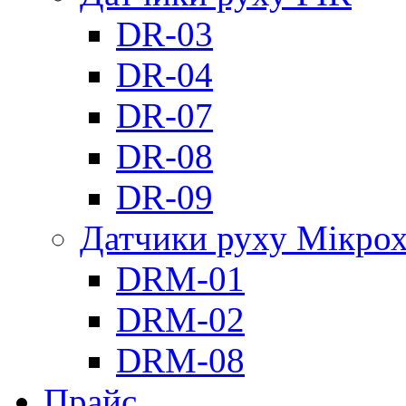
DR-03
DR-04
DR-07
DR-08
DR-09
Датчики руху Мікрох
DRM-01
DRM-02
DRM-08
Прайс