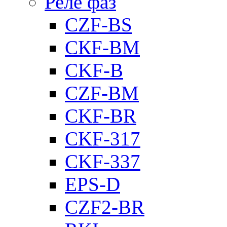
Реле фаз
CZF-BS
CКF-BM
CKF-B
CZF-BM
CKF-BR
CKF-317
CKF-337
EPS-D
CZF2-BR