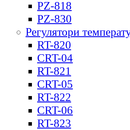
PZ-818
PZ-830
Регулятори температ
RT-820
CRT-04
RT-821
CRT-05
RT-822
CRT-06
RT-823