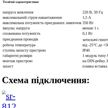
Технічні характеристики:
напруга живлення
220 В, 50 Гц
максимальний струм навантаження
1,5 А
максимальна потужність приєднаних лампочок
350 Вт
імпульс напруги
менше 1 c
споживана потужність
0,1 Вт
приєднання проводів
затискачі гвинт
робоча температура
від -25°С до +
ступінь захисту пристрою
IP40
габаритні розміри
1 модуль типу S
монтаж пристрою
на DIN-рейку 
захист
плавка вставка
Схема підключення: