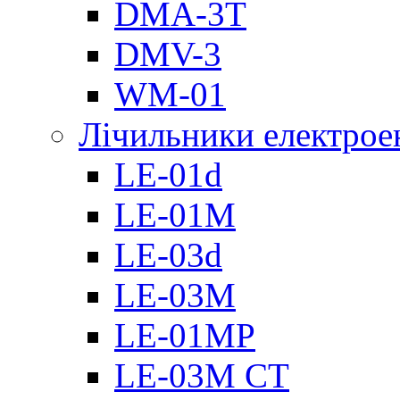
DMА-3T
DMV-3
WM-01
Лічильники електроен
LE-01d
LE-01M
LE-03d
LE-03M
LE-01MP
LE-03M CT