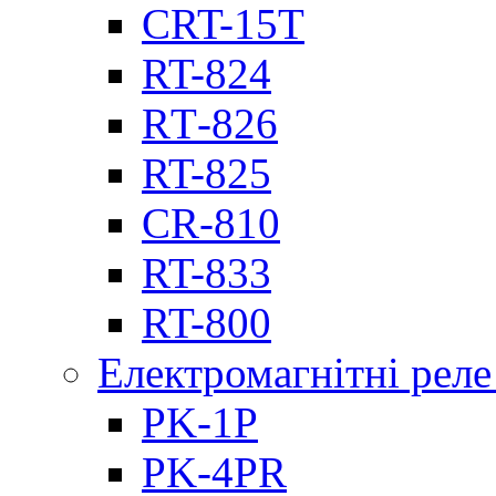
CRT-15T
RT-824
RТ-826
RT-825
CR-810
RT-833
RT-800
Електромагнітні реле
PK-1P
PK-4PR