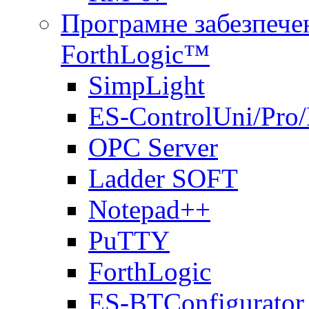
Програмне забезпечен
ForthLogic™
SimpLight
ES-ControlUni/Pro
OPC Server
Ladder SOFT
Notepad++
PuTTY
ForthLogic
ES-BTConfigurator