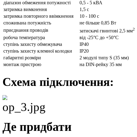
діапазон обмеження потужності
0,5 - 5 кВА
затримка вимкнення
1,5 с
затримка повторного ввімкнення
10 - 100 с
споживана потужність
не більше 0,85 Вт
2
приєднання проводів
затискачі гвинтові 2,5 мм
робоча температура
від -25°С до +50°С
ступінь захисту обмежувача
IP40
ступінь захисту клемної колодки
IP20
габаритні розміри
2 модулі типу S (35 мм)
монтаж пристрою
на DIN-рейку 35 мм
Схема підключення:
Де придбати