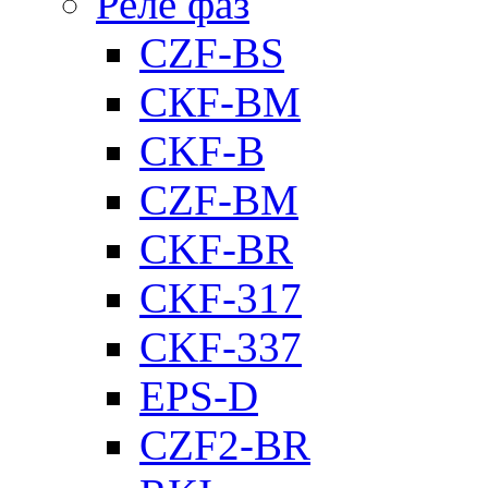
Реле фаз
CZF-BS
CКF-BM
CKF-B
CZF-BM
CKF-BR
CKF-317
CKF-337
EPS-D
CZF2-BR