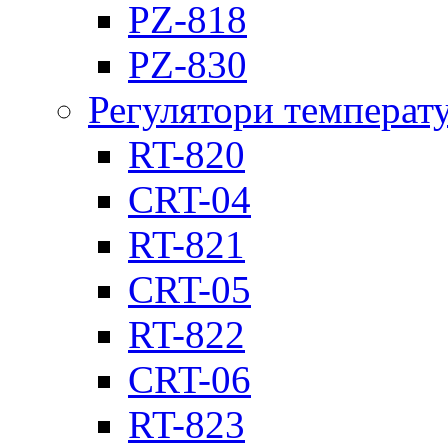
PZ-818
PZ-830
Регулятори температ
RT-820
CRT-04
RT-821
CRT-05
RT-822
CRT-06
RT-823