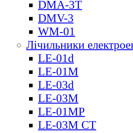
DMА-3T
DMV-3
WM-01
Лічильники електроен
LE-01d
LE-01M
LE-03d
LE-03M
LE-01MP
LE-03M CT