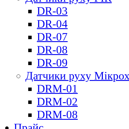
DR-03
DR-04
DR-07
DR-08
DR-09
Датчики руху Мікрох
DRM-01
DRM-02
DRM-08
Прайс