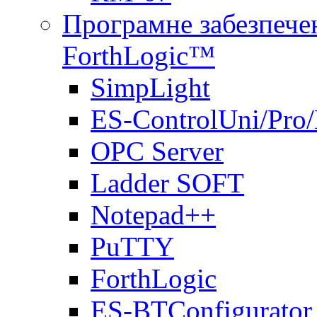
Програмне забезпечен
ForthLogic™
SimpLight
ES-ControlUni/Pro
OPC Server
Ladder SOFT
Notepad++
PuTTY
ForthLogic
ES-BTConfigurator