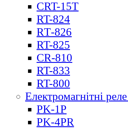
CRT-15T
RT-824
RТ-826
RT-825
CR-810
RT-833
RT-800
Електромагнітні реле
PK-1P
PK-4PR