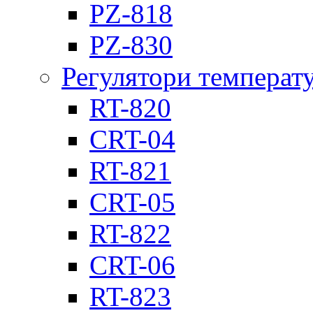
PZ-818
PZ-830
Регулятори температ
RT-820
CRT-04
RT-821
CRT-05
RT-822
CRT-06
RT-823