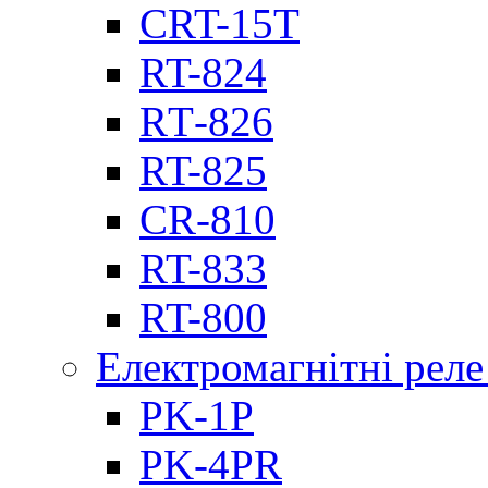
CRT-15T
RT-824
RТ-826
RT-825
CR-810
RT-833
RT-800
Електромагнітні реле
PK-1P
PK-4PR