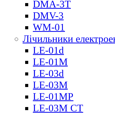
DMА-3T
DMV-3
WM-01
Лічильники електроен
LE-01d
LE-01M
LE-03d
LE-03M
LE-01MP
LE-03M CT