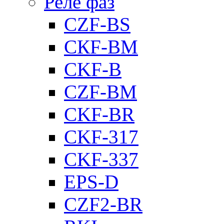
Реле фаз
CZF-BS
CКF-BM
CKF-B
CZF-BM
CKF-BR
CKF-317
CKF-337
EPS-D
CZF2-BR