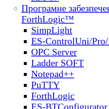
Програмне забезпечен
ForthLogic™
SimpLight
ES-ControlUni/Pro
OPC Server
Ladder SOFT
Notepad++
PuTTY
ForthLogic
ES-BTConfigurator