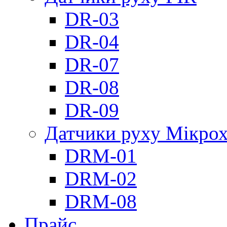
DR-03
DR-04
DR-07
DR-08
DR-09
Датчики руху Мікрох
DRM-01
DRM-02
DRM-08
Прайс