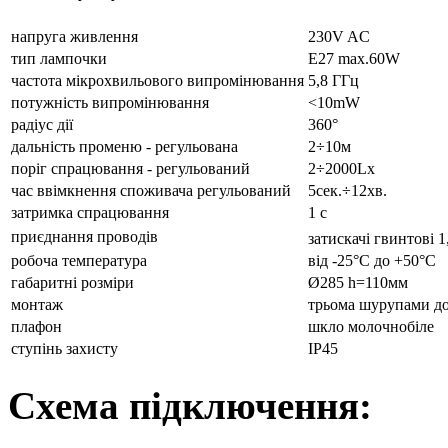
напруга живлення
230V AC
тип лампочки
E27 max.60W
частота мікрохвильового випромінювання
5,8 ГГц
потужність випромінювання
<10mW
радіус дії
360°
дальність променю - регульована
2÷10м
поріг спрацювання - регульований
2÷2000Lx
час ввімкнення споживача регульований
5сек.÷12хв.
затримка спрацювання
1 с
приєднання проводів
затискачі гвинтові 1
робоча температура
від -25°С до +50°С
габаритні розміри
Ø285 h=110мм
монтаж
трьома шурупами д
плафон
шкло молочнобіле
ступінь захисту
ІР45
Схема підключення: