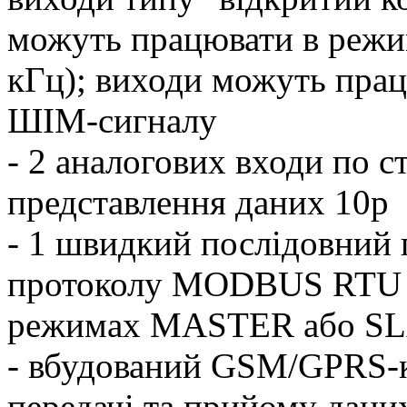
можуть працювати в режи
кГц); виходи можуть пра
ШІМ-сигналу
- 2 аналогових входи по ст
представлення даних 10р
- 1 швидкий послідовний
протоколу MODBUS RTU т
режимах MASTER або S
- вбудований GSM/GPRS-к
передачі та прийому дан