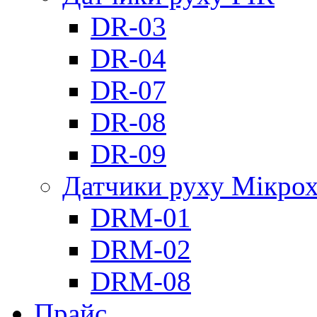
DR-03
DR-04
DR-07
DR-08
DR-09
Датчики руху Мікрох
DRM-01
DRM-02
DRM-08
Прайс