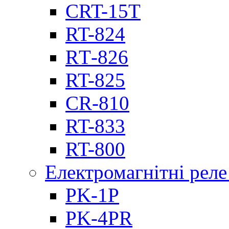
CRT-15T
RT-824
RТ-826
RT-825
CR-810
RT-833
RT-800
Електромагнітні реле
PK-1P
PK-4PR