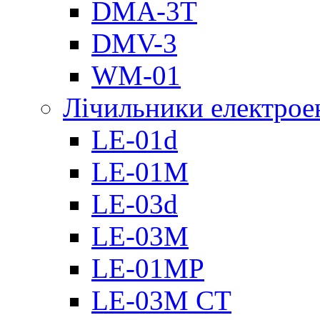
DMА-3T
DMV-3
WM-01
Лічильники електроен
LE-01d
LE-01M
LE-03d
LE-03M
LE-01MP
LE-03M CT