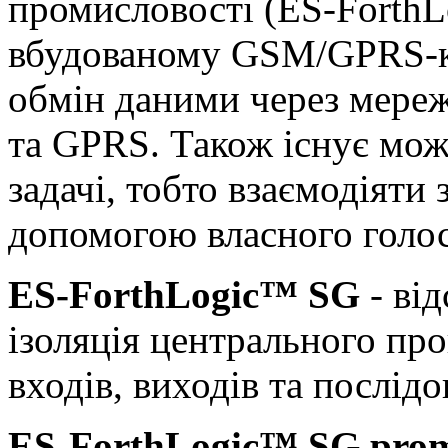
промисловості (ES-Forth
вбудованому GSM/GPRS-к
обмін даними через мер
та GPRS. Також існує мож
задачі, тобто взаємодіяти
допомогою власного голо
ES-ForthLogic™ SG
- від
ізоляція центрального пр
входів, виходів та послід
ES-ForthLogic™ SG pro