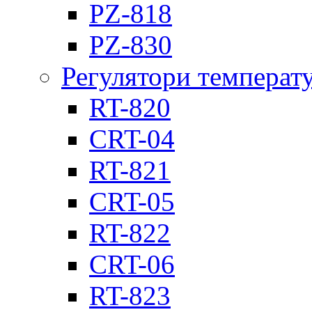
PZ-818
PZ-830
Регулятори температ
RT-820
CRT-04
RT-821
CRT-05
RT-822
CRT-06
RT-823