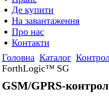
Де купити
На завантаження
Про нас
Контакти
Головна
Каталог
Контро
ForthLogic™ SG
GSM/GPRS-контроле