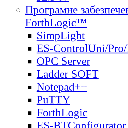
Програмне забезпечен
ForthLogic™
SimpLight
ES-ControlUni/Pro
OPC Server
Ladder SOFT
Notepad++
PuTTY
ForthLogic
ES-BTConfigurator