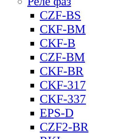
Реле фаз
CZF-BS
CКF-BM
CKF-B
CZF-BM
CKF-BR
CKF-317
CKF-337
EPS-D
CZF2-BR