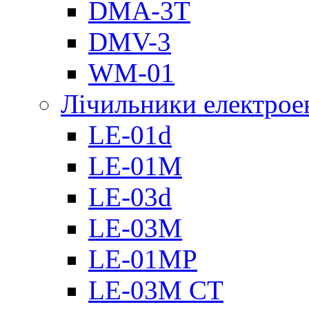
DMА-3T
DMV-3
WM-01
Лічильники електроен
LE-01d
LE-01M
LE-03d
LE-03M
LE-01MP
LE-03M CT