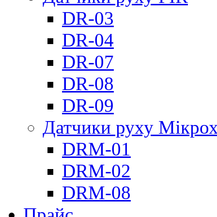
DR-03
DR-04
DR-07
DR-08
DR-09
Датчики руху Мікрох
DRM-01
DRM-02
DRM-08
Прайс