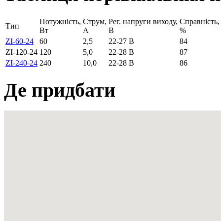
Потужність,
Струм,
Рег. напруги виходу,
Справність,
Тип
Вт
А
В
%
ZI-60-24
60
2,5
22-27 В
84
ZI-120-24
120
5,0
22-28 В
87
ZI-240-24
240
10,0
22-28 В
86
Де придбати