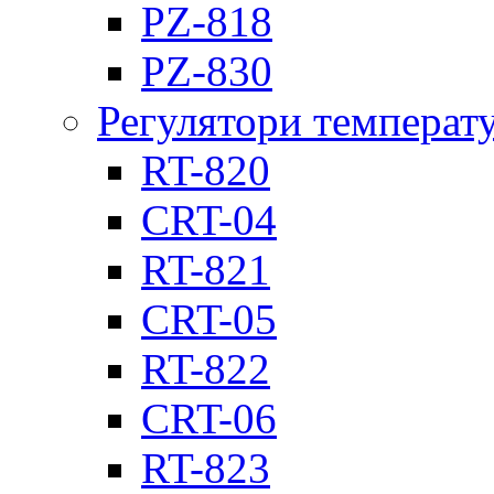
PZ-818
PZ-830
Регулятори температ
RT-820
CRT-04
RT-821
CRT-05
RT-822
CRT-06
RT-823