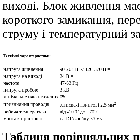
виході. Блок живлення має
короткого замикання, пер
струму і температурний за
Технічні характеристики:
напруга живлення
90-264 В ~/ 120-370 В =
напруга на виході
24 В =
частота
47-63 Гц
напруга пробою
3 кВ
мінімальне навантаження
0%
2
приєднання проводів
затискачі гвинтові 2,5 мм
робоча температура
від -10°С до +70°С
монтаж пристрою
на DIN-рейку 35 мм
Таблиця порівняльних п