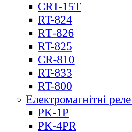
CRT-15T
RT-824
RТ-826
RT-825
CR-810
RT-833
RT-800
Електромагнітні реле
PK-1P
PK-4PR