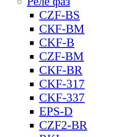
Реле фаз
CZF-BS
CКF-BM
CKF-B
CZF-BM
CKF-BR
CKF-317
CKF-337
EPS-D
CZF2-BR