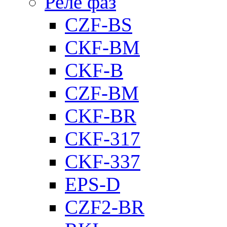
Реле фаз
CZF-BS
CКF-BM
CKF-B
CZF-BM
CKF-BR
CKF-317
CKF-337
EPS-D
CZF2-BR