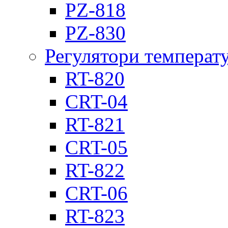
PZ-818
PZ-830
Регулятори температ
RT-820
CRT-04
RT-821
CRT-05
RT-822
CRT-06
RT-823