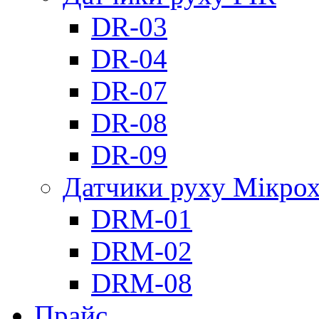
DR-03
DR-04
DR-07
DR-08
DR-09
Датчики руху Мікрох
DRM-01
DRM-02
DRM-08
Прайс