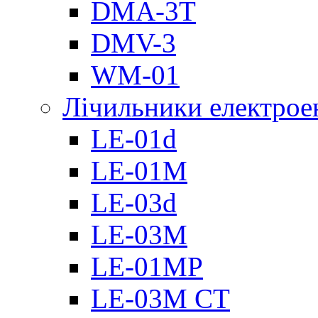
DMА-3T
DMV-3
WM-01
Лічильники електроен
LE-01d
LE-01M
LE-03d
LE-03M
LE-01MP
LE-03M CT