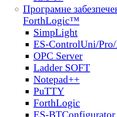
Програмне забезпечен
ForthLogic™
SimpLight
ES-ControlUni/Pro
OPC Server
Ladder SOFT
Notepad++
PuTTY
ForthLogic
ES-BTConfigurator