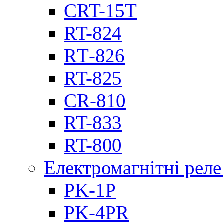
CRT-15T
RT-824
RТ-826
RT-825
CR-810
RT-833
RT-800
Електромагнітні реле
PK-1P
PK-4PR