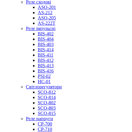
Реле сходові
ASO-201
AS-212
ASO-205
AS-222T
Реле імпульсні
BIS-402
BIS-404
BIS-403
BIS-414
BIS-411
BIS-412
BIS-413
BIS-416
PSI-02
НС-01
Світлорегулятори
SCO-812
SCO-814
SCO-802
SCO-803
SCO-815
Реле напруги
CP-700
CP-710