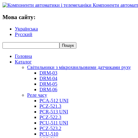
Компоненти автомати
Мова сайту:
Українська
Русский
Головна
Каталог
Світильники з мікрохвильовими датчиками руху
DRM-03
DRM-04
DRM-05
DRM-06
Реле часу
PCA-512 UNI
PCZ-521.3
PCR-513 UNI
PCZ-522.3
PCU-511 UNI
PCZ-523.2
PCU-510