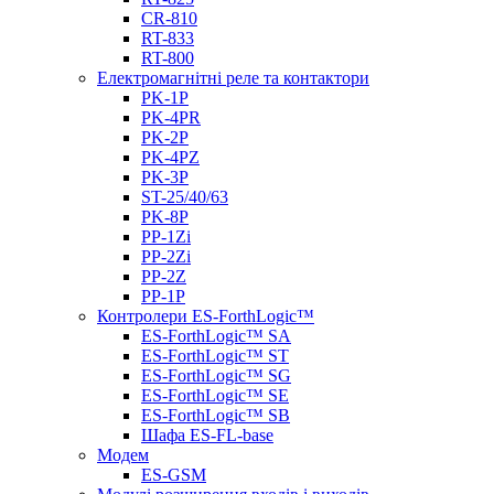
CR-810
RT-833
RT-800
Електромагнітні реле та контактори
PK-1P
PK-4PR
PK-2Р
PK-4PZ
PK-3Р
ST-25/40/63
PK-8P
PP-1Zi
PP-2Zi
PP-2Z
PP-1P
Контролери ES-ForthLogic™
ES-ForthLogic™ SА
ES-ForthLogic™ SТ
ES-ForthLogic™ SG
ES-ForthLogic™ SE
ES-ForthLogic™ SB
Шафа ES-FL-base
Модем
ES-GSM