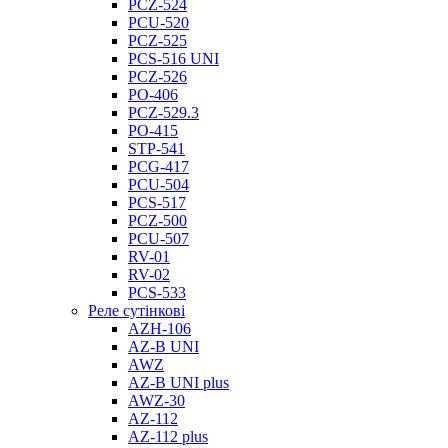
PCZ-524
PCU-520
PCZ-525
PCS-516 UNI
PCZ-526
PO-406
PCZ-529.3
PO-415
STP-541
PCG-417
PCU-504
PCS-517
PCZ-500
PCU-507
RV-01
RV-02
PCS-533
Реле сутінкові
AZH-106
AZ-B UNI
AWZ
AZ-B UNI plus
AWZ-30
AZ-112
AZ-112 plus