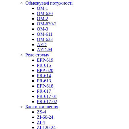
Обмежувачі потужності
ОМ-1
ОМ-630
ОМ-2
ОМ-630-2
ОМ-3
ОМ-611
ОМ-633
AZD
AZD-M
Реле струму
EPP-619
PR-615
EPP-620
PR-614
PR-613
EPP-618
PR-617
PR-617-01
PR-617-02
Блоки живлення
ZS-4
ZI-60-24
ZI-4
ZI-120-24