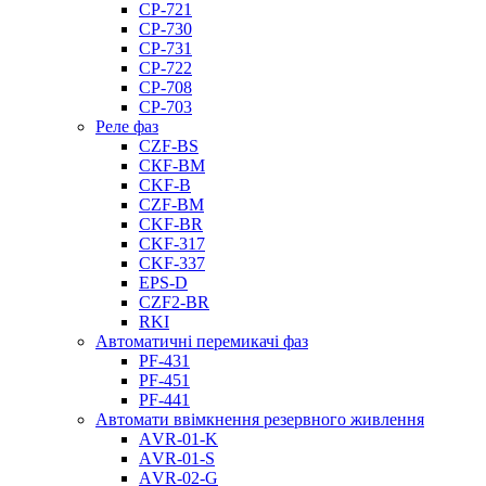
CP-721
CP-730
CP-731
CP-722
CP-708
CP-703
Реле фаз
CZF-BS
CКF-BM
CKF-B
CZF-BM
CKF-BR
CKF-317
CKF-337
EPS-D
CZF2-BR
RKI
Автоматичні перемикачі фаз
PF-431
PF-451
PF-441
Автомати ввімкнення резервного живлення
АVR-01-K
АVR-01-S
АVR-02-G