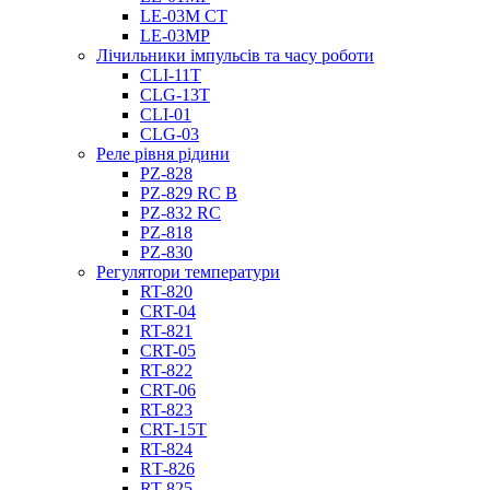
LE-03M CT
LE-03MP
Лічильники імпульсів та часу роботи
CLI-11T
CLG-13T
CLI-01
CLG-03
Реле рівня рідини
PZ-828
PZ-829 RC B
PZ-832 RC
PZ-818
PZ-830
Регулятори температури
RT-820
CRT-04
RT-821
CRT-05
RT-822
CRT-06
RT-823
CRT-15T
RT-824
RТ-826
RT-825