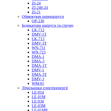
ZI-24
ZI-240-24
ZI-21
Обмежувач перенапруги
OP-230
Індикатори напруги та струму
LK-712
DMV-1T
LK-713
DMV-3T
WN-711
WN-723
DMA-1
DMA-3
DMA-1T
DMV-1
DMА-3T
DMV-3
WM-01
Лічильники електроенергії
LE-01d
LE-01M
LE-03d
LE-03M
LE-01MP