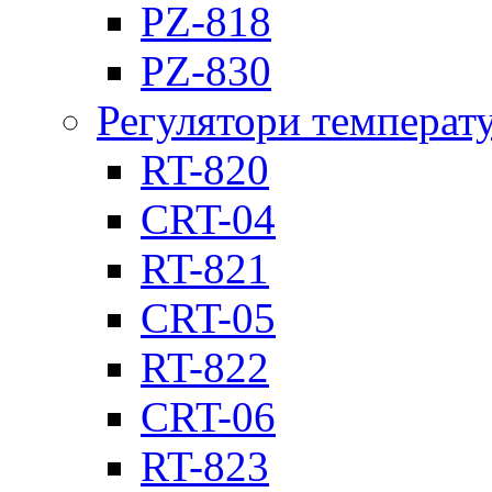
PZ-818
PZ-830
Регулятори температ
RT-820
CRT-04
RT-821
CRT-05
RT-822
CRT-06
RT-823