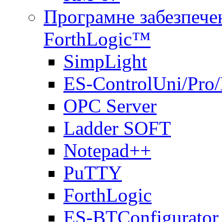
Програмне забезпечен
ForthLogic™
SimpLight
ES-ControlUni/Pro
OPC Server
Ladder SOFT
Notepad++
PuTTY
ForthLogic
ES-BTConfigurator