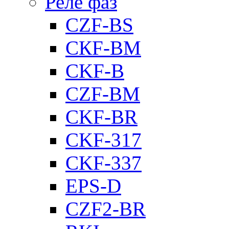
Реле фаз
CZF-BS
CКF-BM
CKF-B
CZF-BM
CKF-BR
CKF-317
CKF-337
EPS-D
CZF2-BR