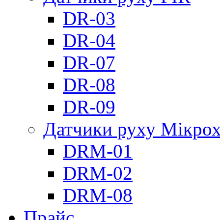
DR-03
DR-04
DR-07
DR-08
DR-09
Датчики руху Мікрох
DRM-01
DRM-02
DRM-08
Прайс