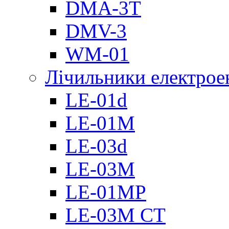
DMА-3T
DMV-3
WM-01
Лічильники електроен
LE-01d
LE-01M
LE-03d
LE-03M
LE-01MP
LE-03M CT