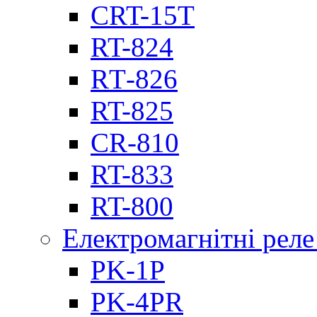
CRT-15T
RT-824
RТ-826
RT-825
CR-810
RT-833
RT-800
Електромагнітні реле
PK-1P
PK-4PR