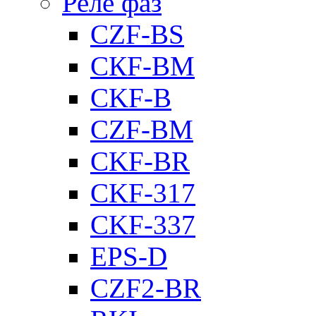
Реле фаз
CZF-BS
CКF-BM
CKF-B
CZF-BM
CKF-BR
CKF-317
CKF-337
EPS-D
CZF2-BR