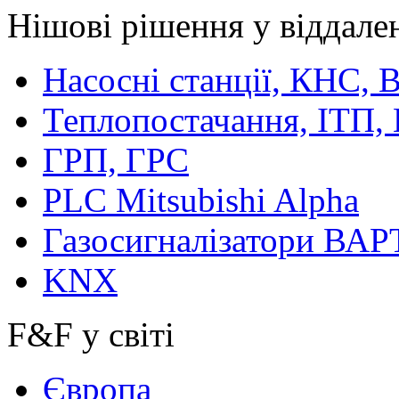
Нішові рішення у віддале
Насосні станції, КНС,
Теплопостачання, ІТП,
ГРП, ГРС
PLC Mitsubishi Alpha
Газосигналізатори ВА
KNX
F&F у світі
Європа