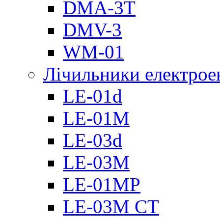
DMА-3T
DMV-3
WM-01
Лічильники електроен
LE-01d
LE-01M
LE-03d
LE-03M
LE-01MP
LE-03M CT