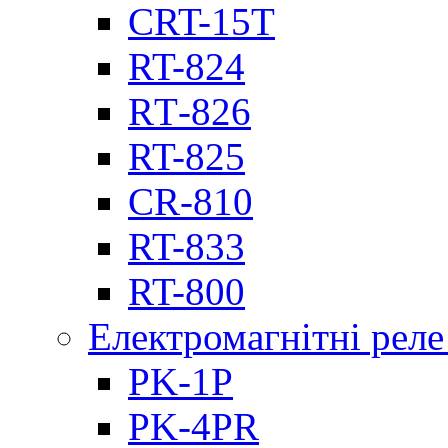
CRT-15T
RT-824
RТ-826
RT-825
CR-810
RT-833
RT-800
Електромагнітні реле
PK-1P
PK-4PR