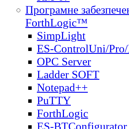
Програмне забезпечен
ForthLogic™
SimpLight
ES-ControlUni/Pro
OPC Server
Ladder SOFT
Notepad++
PuTTY
ForthLogic
ES-BTConfigurator