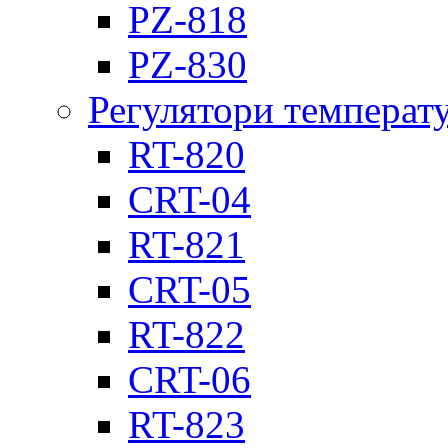
PZ-818
PZ-830
Регулятори температ
RT-820
CRT-04
RT-821
CRT-05
RT-822
CRT-06
RT-823