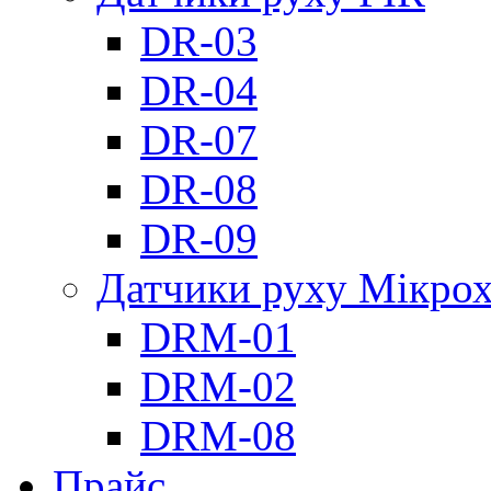
DR-03
DR-04
DR-07
DR-08
DR-09
Датчики руху Мікрох
DRM-01
DRM-02
DRM-08
Прайс