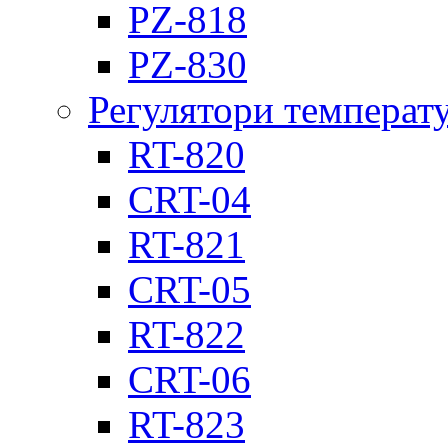
PZ-818
PZ-830
Регулятори температ
RT-820
CRT-04
RT-821
CRT-05
RT-822
CRT-06
RT-823