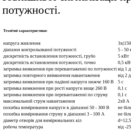
потужності.
Технічні характеристики:
напруга живлення
3х(150
діапазон контрольованої потужності
5 - 50
дискретність встановлення потужності, грубо
5 кВт
дискретність встановлення потужності, точно
0,5 кВ
затримка вимкнення при перевантаженні по потужності
від 1 
затримка повторного ввімкнення навантаження
від 2 
затримка вимкнення при падінні напруги нижче 160 В
5 с
затримка вимкнення при рості напруги вище 260 В
0,1 с
затримка вимкнення при перевантаженні по струму
0,1 с
максимальний струм навантаження
2х8 А
похибка вимірювання напруги в діапазоні 50 - 300 В
не бі
похибка вимірювання струму в діапазоні 3 - 100 А
не бі
діаметр отворів для вимірювальних кіл
d=12,
робоча температура
від -2