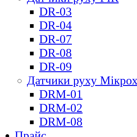
DR-03
DR-04
DR-07
DR-08
DR-09
Датчики руху Мікрох
DRM-01
DRM-02
DRM-08
Прайс