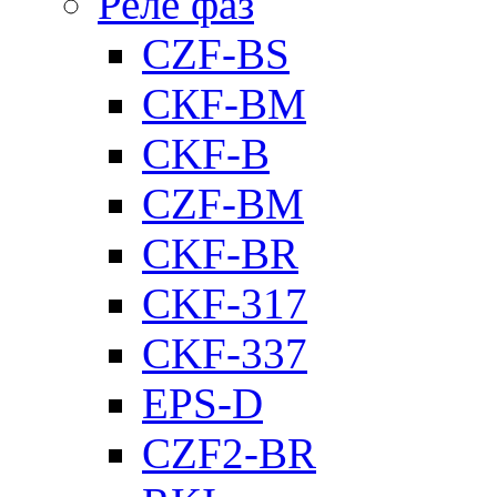
Реле фаз
CZF-BS
CКF-BM
CKF-B
CZF-BM
CKF-BR
CKF-317
CKF-337
EPS-D
CZF2-BR