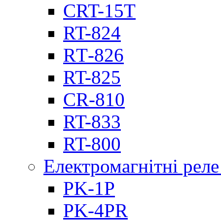
CRT-15T
RT-824
RТ-826
RT-825
CR-810
RT-833
RT-800
Електромагнітні реле
PK-1P
PK-4PR