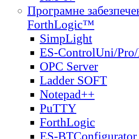
Програмне забезпечен
ForthLogic™
SimpLight
ES-ControlUni/Pro
OPC Server
Ladder SOFT
Notepad++
PuTTY
ForthLogic
ES-BTConfigurator