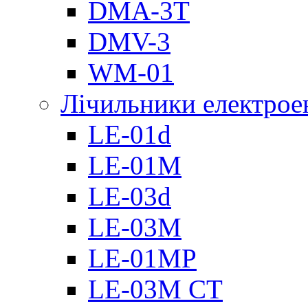
DMА-3T
DMV-3
WM-01
Лічильники електроен
LE-01d
LE-01M
LE-03d
LE-03M
LE-01MP
LE-03M CT