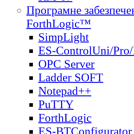
Програмне забезпечен
ForthLogic™
SimpLight
ES-ControlUni/Pro
OPC Server
Ladder SOFT
Notepad++
PuTTY
ForthLogic
ES-BTConfigurator