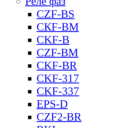
Реле фаз
CZF-BS
CКF-BM
CKF-B
CZF-BM
CKF-BR
CKF-317
CKF-337
EPS-D
CZF2-BR