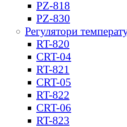
PZ-818
PZ-830
Регулятори температ
RT-820
CRT-04
RT-821
CRT-05
RT-822
CRT-06
RT-823