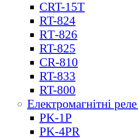
CRT-15T
RT-824
RТ-826
RT-825
CR-810
RT-833
RT-800
Електромагнітні реле
PK-1P
PK-4PR