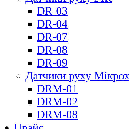
DR-03
DR-04
DR-07
DR-08
DR-09
Датчики руху Мікрох
DRM-01
DRM-02
DRM-08
Прайс