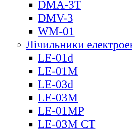
DMА-3T
DMV-3
WM-01
Лічильники електроен
LE-01d
LE-01M
LE-03d
LE-03M
LE-01MP
LE-03M CT